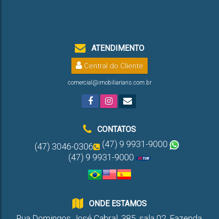
ATENDIMENTO
Central do Cliente
comercial@imobiliarians.com.br
CONTATOS
(47) 9 9931-9000
(47) 3046-0306
(47) 9 9931-9000
ONDE ESTAMOS
Rua Domingos José Cabral
,
385
,
sala 02
,
Fazenda
,