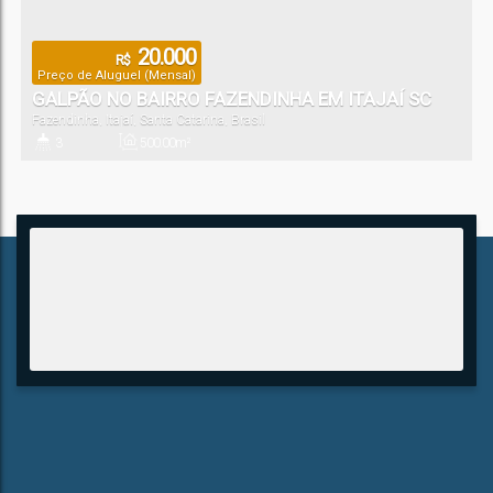
20.000
R$
Preço de Aluguel (Mensal)
GALPÃO NO BAIRRO FAZENDINHA EM ITAJAÍ SC
Fazendinha
,
Itajaí
,
Santa Catarina
,
Brasil
3
500
.00
m²
Banheiro(s)
Útil: