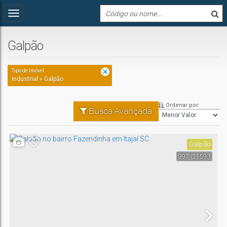
Galpão
Tipo de Imóvel:
Industrial » Galpão
Ordenar por:
Busca Avançada
Galpão
997
(2159.)