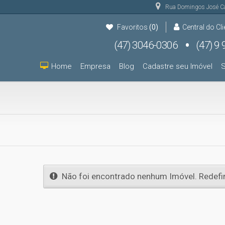
Rua Domingos José C
Favoritos
(0)
Central do Cli
(47) 3046-0306
(47) 9 9931-9000
(47) 9 9931-9000
Home
Empresa
Blog
Cadastre seu Imóvel
S
Não foi encontrado nenhum Imóvel. Redefin