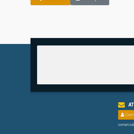
AT
Cent
comercia