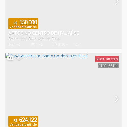
550.000
R$
Vendas a partir de
APTOS NO CENTRO DE ITAJAÍ SC
Centro
,
Itajaí
,
Santa Catarina
,
Brasil
1 ~ 2
1 ~ 2
34
.00
~
1
80
.00
m²
Dormitório(s)
Banheiro(s)
Privativo:
Sala(s)
Apartamento
1165
(2214)
624.122
R$
Vendas a partir de