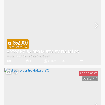
352.000
R$
Valor de Venda
APTOS NO BAIRRO MURTA EM ITAJAÍ SC
Murta
,
Itajaí
,
Santa Catarina
,
Brasil
2
1
41
.39
m²
1
1
Dormitório(s)
Banheiro(s)
Privativo:
Sala(s)
Vaga(s)
Apartamento
934
(2167)