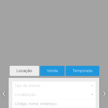
Locação
Venda
Temporada
Tipo do imóvel...
‹
›
Localização ...