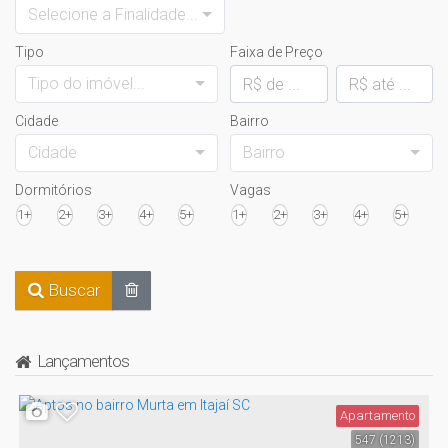
Selecione a Finalidade...
Tipo
Faixa de Preço
Tipo do imóvel...
Cidade
Bairro
Cidade
Bairro
Dormitórios
Vagas
1+
2+
3+
4+
5+
1+
2+
3+
4+
5+
Buscar
Lançamentos
Apartamento
547
(1213)