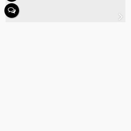
1.800.000
R$
Valor de Venda
SOBRADO NO BAIRRO FAZENDA EM ITAJAÍ SC
Fazenda
,
Itajaí
,
Santa Catarina
,
Brasil
4
3
200
.00
m²
1
1
Dormitório(s)
Banheiro(s)
Privativo:
Sala(s)
Suíte(s)
Apartamento
988
(666)
3
216
.00
m²
18
.00
m
12
.00
m
Vaga(s)
Terreno:
Fundos:
Frente: