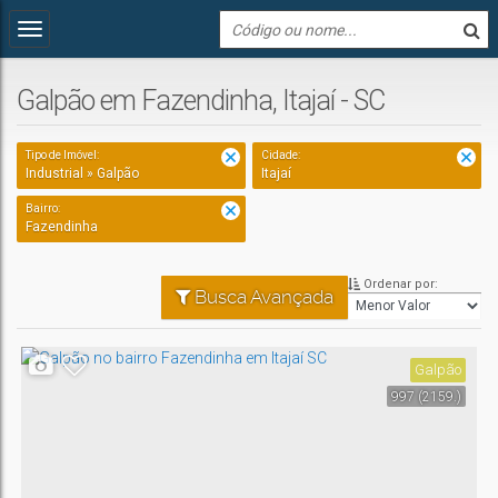
Galpão em Fazendinha, Itajaí - SC
Tipo de Imóvel:
Cidade:
Industrial » Galpão
Itajaí
Bairro:
Fazendinha
Ordenar por:
Busca Avançada
Galpão
997
(2159.)