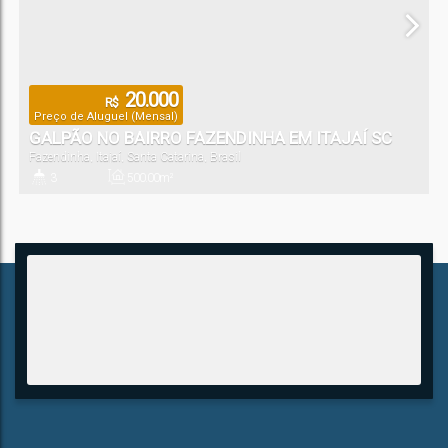
20.000
R$
Preço de Aluguel (Mensal)
GALPÃO NO BAIRRO FAZENDINHA EM ITAJAÍ SC
Fazendinha
,
Itajaí
,
Santa Catarina
,
Brasil
3
500
.00
m²
Banheiro(s)
Útil: