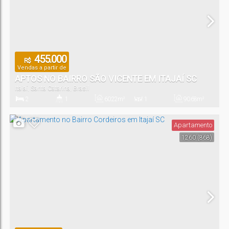
455.000
R$
Vendas a partir de
APTOS NO BAIRRO SÃO VICENTE EM ITAJAÍ SC
Itajaí
,
Santa Catarina
,
Brasil
2
1
60
.22
m²
1
90
.68
m²
Dormitório(s)
Banheiro(s)
Privativo:
Sala(s)
Total:
Apartamento
1260
(868)
1
Vaga(s)