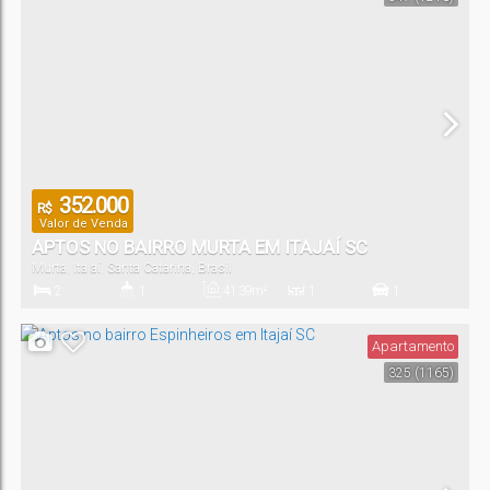
352.000
R$
Valor de Venda
APTOS NO BAIRRO MURTA EM ITAJAÍ SC
Murta
,
Itajaí
,
Santa Catarina
,
Brasil
2
1
41
.39
m²
1
1
Dormitório(s)
Banheiro(s)
Privativo:
Sala(s)
Vaga(s)
Apartamento
325
(1165)