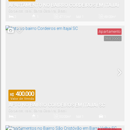
APARTAMENTO NO BAIRRO CORDEIROS EM ITAJAÍ
Cordeiros
,
Itajaí
,
Santa Catarina
,
Brasil
SC
2
1
47
.11
m²
1
69
.00
m²
Dormitório(s)
Banheiro(s)
Privativo:
Sala(s)
Total:
Apartamento
988
(666)
1
Vaga(s)
400.000
R$
Valor de Venda
APTO NO BAIRRO CORDEIROS EM ITAJAÍ SC
Cordeiros
,
Itajaí
,
Santa Catarina
,
Brasil
2
1
50
.00
m²
1
1
Dormitório(s)
Banheiro(s)
Privativo:
Sala(s)
Vaga(s)