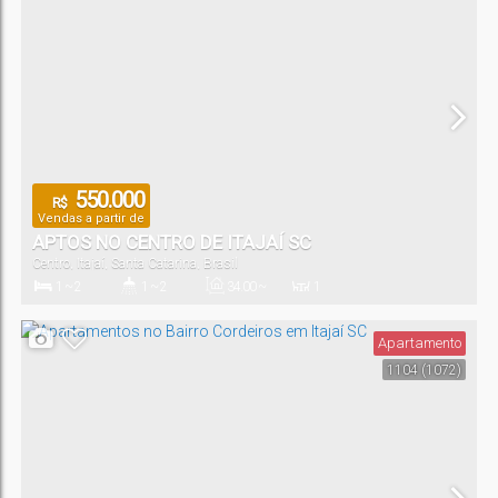
550.000
R$
Vendas a partir de
APTOS NO CENTRO DE ITAJAÍ SC
Centro
,
Itajaí
,
Santa Catarina
,
Brasil
1 ~ 2
1 ~ 2
34
.00
~
1
80
.00
m²
Dormitório(s)
Banheiro(s)
Privativo:
Sala(s)
Apartamento
1104
(1072)