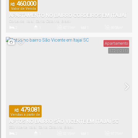
460.000
R$
Valor de Venda
APARTAMENTO NO BAIRRO CORDEIROS EM ITAJAÍ
Cordeiros
,
Itajaí
,
Santa Catarina
,
Brasil
SC
2
1
47
.11
m²
1
69
.58
m²
Dormitório(s)
Banheiro(s)
Privativo:
Sala(s)
Total:
Apartamento
572
(1215)
1
Vaga(s)
479.081
R$
Vendas a partir de
APTOS NO BAIRRO SÃO VICENTE EM ITAJAÍ SC
São Vicente
,
Itajaí
,
Santa Catarina
,
Brasil
2
1
52
.15
m²
1
97
.71
m²