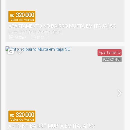
320.000
R$
Valor de Venda
APARTAMENTO NO BAIRRO MURTA EM ITAJAÍ SC
Murta
,
Itajaí
,
Santa Catarina
,
Brasil
46
.72
m²
54
.29
m²
Privativo:
Total:
Apartamento
922
(2140)
320.000
R$
Valor de Venda
APTO NO BAIRRO MURTA EM ITAJAÍ SC