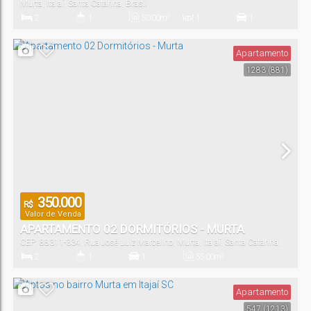
Murta
,
Itajaí
,
Santa Catarina
,
Brasil
2
1
50
.00
m²
1
1
Dormitório(s)
Banheiro(s)
Privativo:
Sala(s)
Vaga(s)
Apartamento
1283
(881)
50
.00
m²
Útil:
350.000
R$
Valor de Venda
APARTAMENTO 02 DORMITÓRIOS - MURTA
CEP: 88311-334
,
Rua José Luiz Marcelino
,
Murta
,
Itajaí
,
Santa Catarina
,
Brasil
2
1
1
55
.00
m²
Dormitório(s)
Banheiro(s)
Vaga(s)
Útil:
Apartamento
547
(1213)