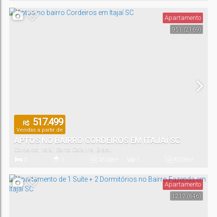
Dormitório(s)
Banheiro(s)
Privativo:
Sala(s)
Total:
Apartamento
951
(2169)
1
Vaga(s)
517.499
R$
Vendas a partir de
APTOS NO BAIRRO CORDEIROS EM ITAJAÍ SC
Cordeiros
,
Itajaí
,
Santa Catarina
,
Brasil
2
1
45
.00
m²
1
80
.26
m²
Dormitório(s)
Banheiro(s)
Privativo:
Sala(s)
Total:
Apartamento
1217
(846)
1
Vaga(s)