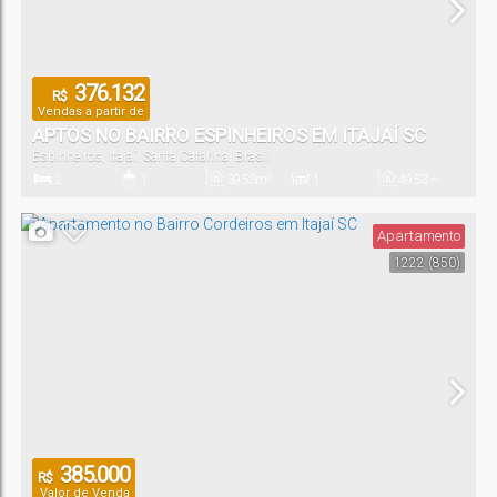
376.132
R$
Vendas a partir de
APTOS NO BAIRRO ESPINHEIROS EM ITAJAÍ SC
Espinheiros
,
Itajaí
,
Santa Catarina
,
Brasil
2
1
39
.53
m²
1
49
.53
~
49
.58
m²
Dormitório(s)
Banheiro(s)
Privativo:
Sala(s)
Total:
Apartamento
1222
(850)
1
Vaga(s)
385.000
R$
Valor de Venda