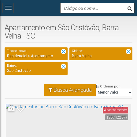
Apartamento em São Cristóvão, Barra
Velha - SC
Tipo de Imóvel:
Cidade:
Residencial » Apartamento
Barra Velha
Bairro:
São Cristóvão
Ordenar por:
Busca Avançada
Apartamento
1257
(2237)