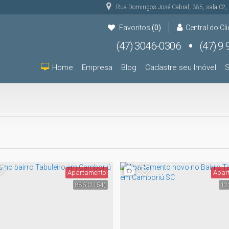
Rua Domingos José Cabral
,
385
,
sala 02
,
Favoritos
(0)
Central do Cli
(47) 3046-0306
(47) 9 9931-9000
(47) 9 9931-9000
Home
Empresa
Blog
Cadastre seu Imóvel
S
Apartamento
Apar
886
(2154)
12