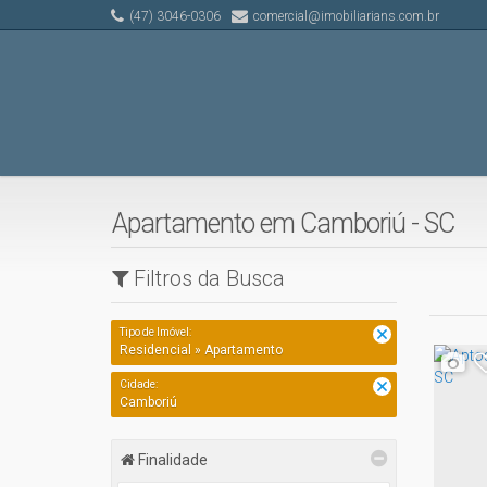
(47) 3046-0306
comercial@imobiliarians.com.br
Apartamento em Camboriú - SC
Filtros da Busca
Tipo de Imóvel:
Residencial » Apartamento
Cidade:
Camboriú
Finalidade