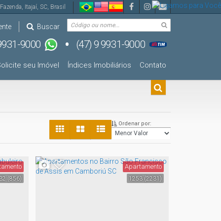
Fazenda
,
Itajaí
,
SC
,
Brasil
ente
Buscar
olicite seu Imóvel
Índices Imobiliários
Contato
Ordenar por:
tamento
Apartamento
32
(856)
1253
(2231)