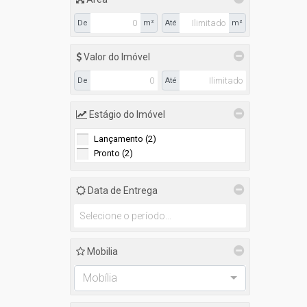
São Cristóvão (1)
De
m²
Até
m²
Itapema (1)
Centro (1)
Valor do Imóvel
Navegantes (1)
De
Até
Gravatá (1)
Estágio do Imóvel
Lançamento (2)
Pronto (2)
Data de Entrega
Mobilia
Mobília