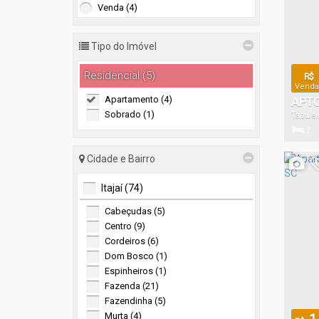
Venda (4)
Tipo do Imóvel
Residencial (5)
R$
Vendas
Apartamento (4)
APTO
Sobrado (1)
Tabulei
EM C
2
Dormitór
Cidade e Bairro
Itajaí (74)
1
Cabeçudas (5)
Vaga(s)
Centro (9)
Cordeiros (6)
Dom Bosco (1)
Espinheiros (1)
Fazenda (21)
Fazendinha (5)
Murta (4)