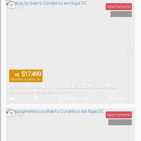
Apartamento
951
(2169)
1
Vaga(s)
517.499
R$
Vendas a partir de
APTOS NO BAIRRO CORDEIROS EM ITAJAÍ SC
Cordeiros
,
Itajaí
,
Santa Catarina
,
Brasil
2
1
45
.00
m²
1
80
.26
m²
Dormitório(s)
Banheiro(s)
Privativo:
Sala(s)
Total:
Apartamento
1104
(1072)
1
Vaga(s)