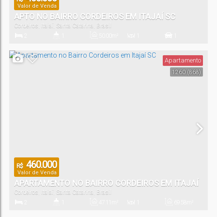
Valor de Venda
APTO NO BAIRRO CORDEIROS EM ITAJAÍ SC
Cordeiros
,
Itajaí
,
Santa Catarina
,
Brasil
2
1
50
.00
m²
1
1
Dormitório(s)
Banheiro(s)
Privativo:
Sala(s)
Vaga(s)
Apartamento
1260
(868)
460.000
R$
Valor de Venda
APARTAMENTO NO BAIRRO CORDEIROS EM ITAJAÍ
Cordeiros
,
Itajaí
,
Santa Catarina
,
Brasil
SC
2
1
47
.11
m²
1
69
.58
m²
Dormitório(s)
Banheiro(s)
Privativo:
Sala(s)
Total: