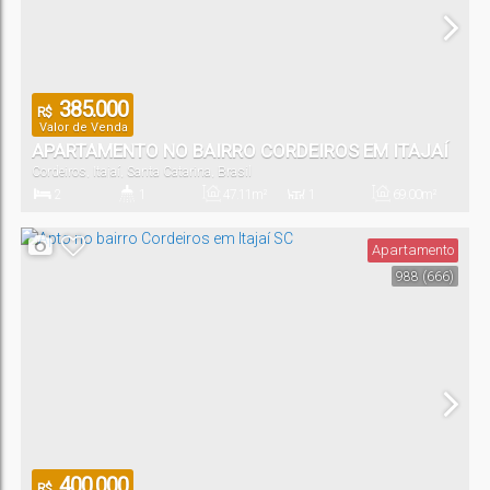
385.000
R$
Valor de Venda
APARTAMENTO NO BAIRRO CORDEIROS EM ITAJAÍ
Cordeiros
,
Itajaí
,
Santa Catarina
,
Brasil
SC
2
1
47
.11
m²
1
69
.00
m²
Dormitório(s)
Banheiro(s)
Privativo:
Sala(s)
Total:
Apartamento
988
(666)
1
Vaga(s)
400.000
R$