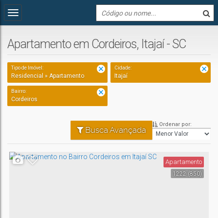
Apartamento em Cordeiros, Itajaí - SC
Tipo de Imóvel:
Cidade:
Residencial » Apartamento
Itajaí
Bairro:
Cordeiros
Ordenar por:
Busca Avançada
Apartamento
1222
(850)