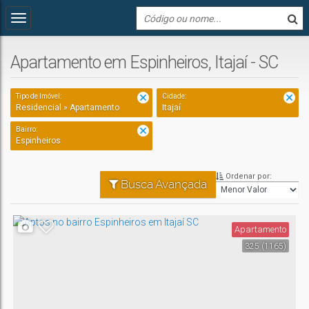
Apartamento em Espinheiros, Itajaí - SC
Tipo de Imóvel:
Cidade:
Residencial » Apartamento
Itajaí
Bairro:
Espinheiros
Ordenar por:
Busca Avançada
Apartamento
325
(1165)