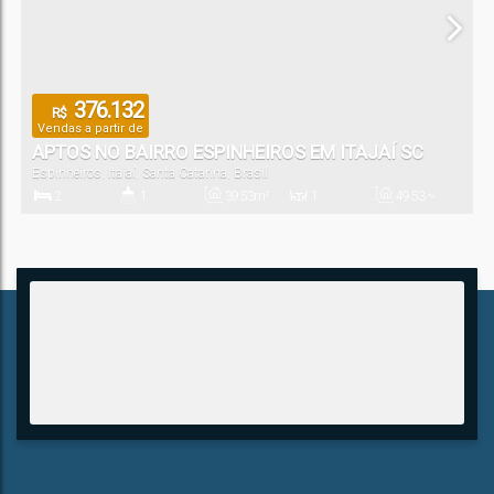
376.132
R$
Vendas a partir de
APTOS NO BAIRRO ESPINHEIROS EM ITAJAÍ SC
Espinheiros
,
Itajaí
,
Santa Catarina
,
Brasil
2
1
39
.53
m²
1
49
.53
~
49
.58
m²
Dormitório(s)
Banheiro(s)
Privativo:
Sala(s)
Total:
1
Vaga(s)