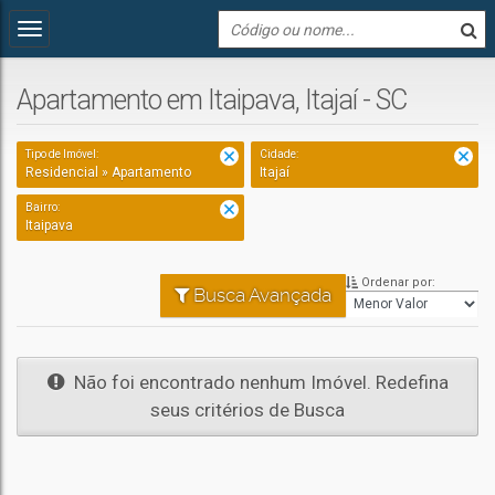
Apartamento em Itaipava, Itajaí - SC
Tipo de Imóvel:
Cidade:
Residencial » Apartamento
Itajaí
Bairro:
Itaipava
Ordenar por:
Busca Avançada
Não foi encontrado nenhum Imóvel. Redefina
seus critérios de Busca