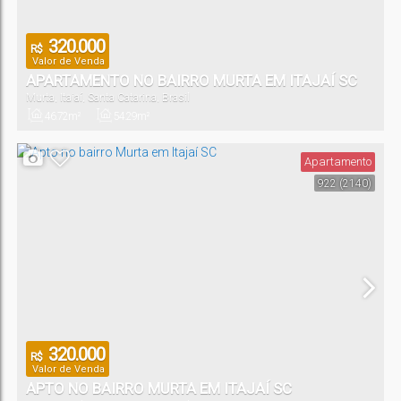
320.000
R$
Valor de Venda
APARTAMENTO NO BAIRRO MURTA EM ITAJAÍ SC
Murta
,
Itajaí
,
Santa Catarina
,
Brasil
46
.72
m²
54
.29
m²
Privativo:
Total:
Apartamento
922
(2140)
320.000
R$
Valor de Venda
APTO NO BAIRRO MURTA EM ITAJAÍ SC