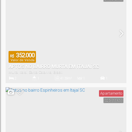
352.000
R$
Valor de Venda
APTOS NO BAIRRO MURTA EM ITAJAÍ SC
Murta
,
Itajaí
,
Santa Catarina
,
Brasil
2
1
41
.39
m²
1
1
Dormitório(s)
Banheiro(s)
Privativo:
Sala(s)
Vaga(s)
Apartamento
325
(1165)