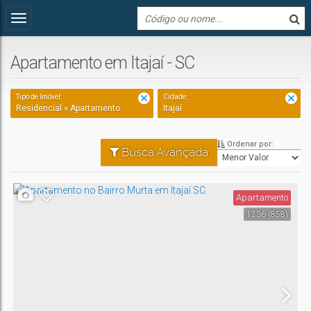
Apartamento em Itajaí - SC
Tipo de Imóvel:
Cidade:
Residencial » Apartamento
Itajaí
Ordenar por:
Busca Avançada
Apartamento
1236
(858)