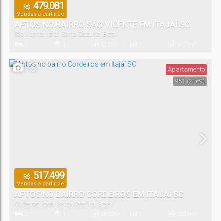
479.081
R$
Vendas a partir de
APTOS NO BAIRRO SÃO VICENTE EM ITAJAÍ SC
São Vicente
,
Itajaí
,
Santa Catarina
,
Brasil
2
1
52
.15
m²
1
97
.71
m²
Dormitório(s)
Banheiro(s)
Privativo:
Sala(s)
Total:
Apartamento
951
(2169)
1
Vaga(s)
517.499
R$
Vendas a partir de
APTOS NO BAIRRO CORDEIROS EM ITAJAÍ SC
Cordeiros
,
Itajaí
,
Santa Catarina
,
Brasil
2
1
45
.00
m²
1
80
.26
m²