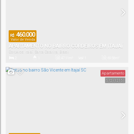
460.000
R$
Valor de Venda
APARTAMENTO NO BAIRRO CORDEIROS EM ITAJAÍ
Cordeiros
,
Itajaí
,
Santa Catarina
,
Brasil
SC
2
1
47
.11
m²
1
69
.58
m²
Dormitório(s)
Banheiro(s)
Privativo:
Sala(s)
Total:
Apartamento
572
(1215)
1
Vaga(s)