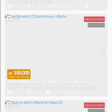
Murta
,
Itajaí
,
Santa Catarina
,
Brasil
2
1
50
.00
m²
1
1
Dormitório(s)
Banheiro(s)
Privativo:
Sala(s)
Vaga(s)
Apartamento
1283
(881)
50
.00
m²
Útil:
350.000
R$
Valor de Venda
APARTAMENTO 02 DORMITÓRIOS - MURTA
CEP: 88311-334
,
Rua José Luiz Marcelino
,
Murta
,
Itajaí
,
Santa Catarina
,
Brasil
2
1
1
55
.00
m²
Dormitório(s)
Banheiro(s)
Vaga(s)
Útil:
Apartamento
547
(1213)