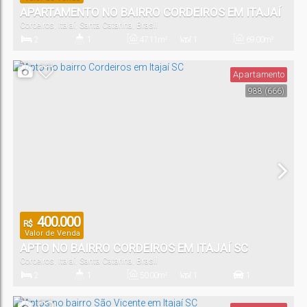
APARTAMENTO NO BAIRRO CORDEIROS EM ITAJAÍ
Cordeiros
,
Itajaí
,
Santa Catarina
,
Brasil
SC
2
1
47
.11
m²
1
69
.00
m²
Dormitório(s)
Banheiro(s)
Privativo:
Sala(s)
Total:
Apartamento
988
(666)
1
Vaga(s)
400.000
R$
Valor de Venda
APTO NO BAIRRO CORDEIROS EM ITAJAÍ SC
Cordeiros
,
Itajaí
,
Santa Catarina
,
Brasil
2
1
50
.00
m²
1
1
Dormitório(s)
Banheiro(s)
Privativo:
Sala(s)
Vaga(s)