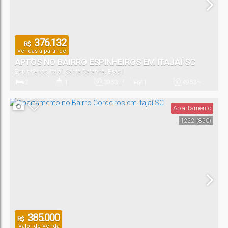
376.132
R$
Vendas a partir de
APTOS NO BAIRRO ESPINHEIROS EM ITAJAÍ SC
Espinheiros
,
Itajaí
,
Santa Catarina
,
Brasil
2
1
39
.53
m²
1
49
.53
~
49
.58
m²
Dormitório(s)
Banheiro(s)
Privativo:
Sala(s)
Total:
Apartamento
1222
(850)
1
Vaga(s)
385.000
R$
Valor de Venda