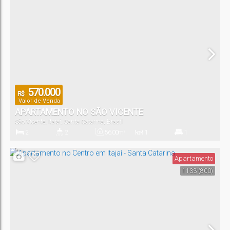
1
Vaga(s)
570.000
R$
Valor de Venda
APARTAMENTO NO SÃO VICENTE
São Vicente
,
Itajaí
,
Santa Catarina
,
Brasil
2
2
56
.00
m²
1
1
Dormitório(s)
Banheiro(s)
Privativo:
Sala(s)
Suíte(s)
Apartamento
1133
(800)
56
.00
m²
1
56
.00
m²
Total:
Vaga(s)
Útil: