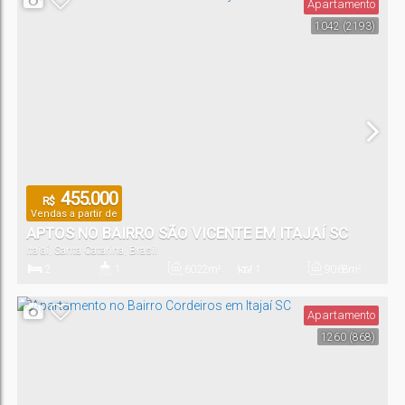
Apartamento
1042
(2193)
455.000
R$
Vendas a partir de
APTOS NO BAIRRO SÃO VICENTE EM ITAJAÍ SC
Itajaí
,
Santa Catarina
,
Brasil
2
1
60
.22
m²
1
90
.68
m²
Dormitório(s)
Banheiro(s)
Privativo:
Sala(s)
Total:
Apartamento
1260
(868)
1
Vaga(s)