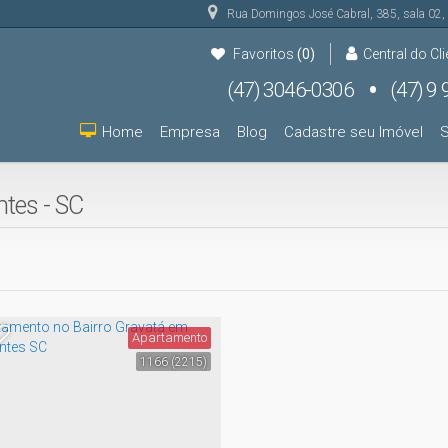
Rua Domingos José Cabral
,
385
,
sala 02
,
Favoritos
(0)
Central do Cli
(47) 3046-0306
(47) 9 9931-9000
(47) 9 9931-9000
Home
Empresa
Blog
Cadastre seu Imóvel
S
tes - SC
Apartamento
1166
(2215)