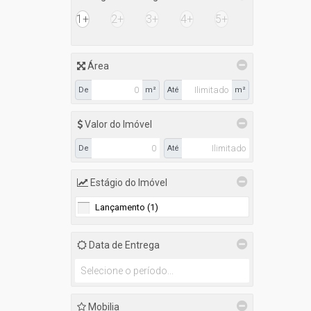
Sertão Santa Luzia (1)
1+
2+
3+
4+
5+
Sertão Santa Luzia (1)
Barra Velha (1)
Área
São Cristóvão (1)
De
m²
Até
m²
Itapema (1)
Centro (1)
Valor do Imóvel
Navegantes (1)
De
Até
Gravatá (1)
Estágio do Imóvel
Lançamento (1)
Data de Entrega
Mobilia