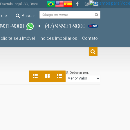
Fazenda
,
Itajaí
,
SC
,
Brasil
ente
Buscar
olicite seu Imóvel
Índices Imobiliários
Contato
Ordenar por: