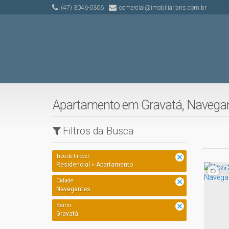
(47) 3046-0306
comercial@imobiliarians.com.br
Apartamento em Gravatá, Navegan
Filtros da Busca
Tipo de Imóvel:
Residencial » Apartamento
Cidade:
Navegantes
Bairro:
Gravatá