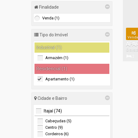
Finalidade
Venda (1)
R$
Tipo do Imóvel
Vendas
APAR
Industrial (1)
Gravat
GRAV
2
Armazém (1)
Dormitór
Residencial (1)
Apartamento (1)
Cidade e Bairro
Itajaí (74)
Cabeçudas (5)
Centro (9)
Cordeiros (6)