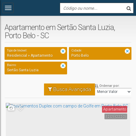
Apartamento em Sertão Santa Luzia,
Porto Belo - SC
Tipo de Imóvel:
Cidade:
Residencial » Apartamento
Porto Belo
Bairro:
Sertão Santa Luzia
Ordenar por:
Busca Avançada
Apartamento
1201
(2220)