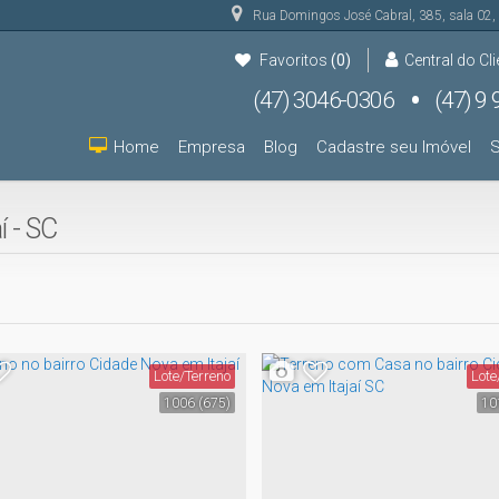
Rua Domingos José Cabral
,
385
,
sala 02
,
Favoritos
(0)
Central do Cli
(47) 3046-0306
(47) 9 9931-9000
(47) 9 9931-9000
Home
Empresa
Blog
Cadastre seu Imóvel
S
í - SC
Lote/Terreno
Lote
1006
(675)
10