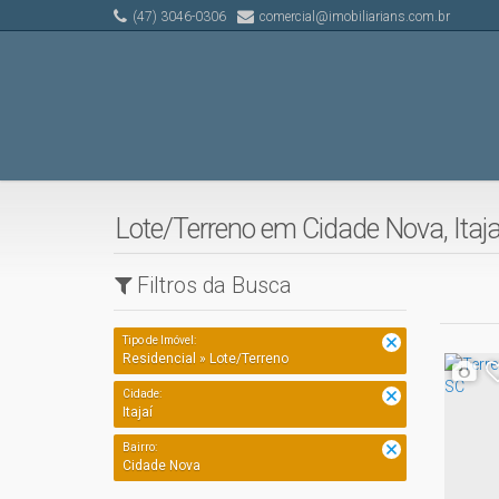
(47) 3046-0306
comercial@imobiliarians.com.br
Lote/Terreno em Cidade Nova, Itaja
Filtros da Busca
Tipo de Imóvel:
Residencial » Lote/Terreno
Cidade:
Itajaí
Bairro:
Cidade Nova