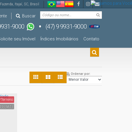
Fazenda
,
Itajaí
,
SC
,
Brasil
ente
Buscar
olicite seu Imóvel
Índices Imobiliários
Contato
Ordenar por:
/Terreno
19
(681)