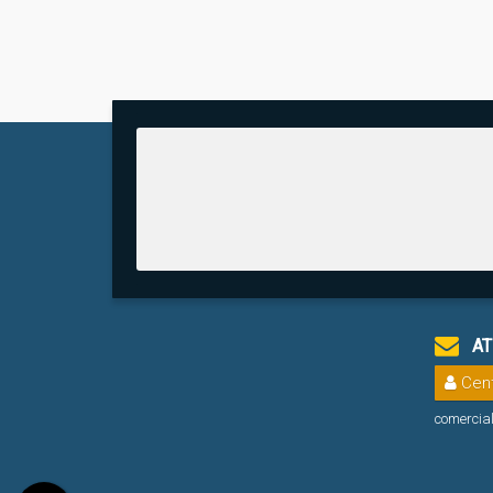
AT
Cent
comercia