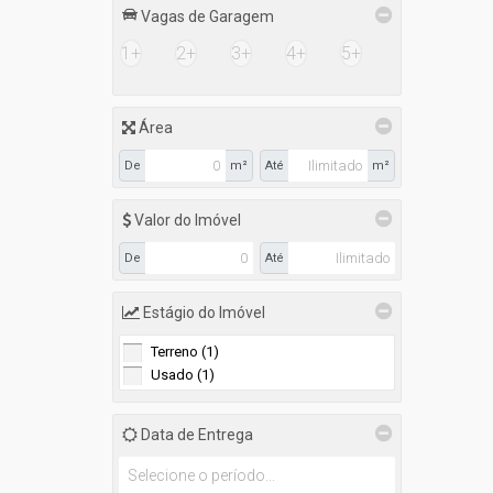
Vagas de Garagem
1+
2+
3+
4+
5+
Área
De
m²
Até
m²
Valor do Imóvel
De
Até
Estágio do Imóvel
Terreno (1)
Usado (1)
Data de Entrega