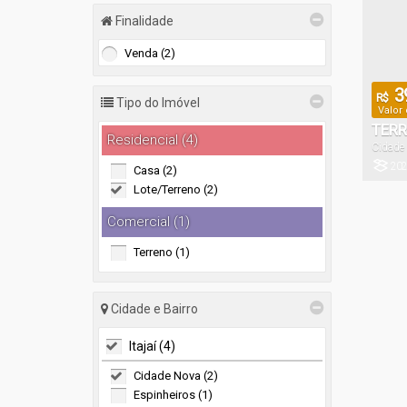
Finalidade
Venda (2)
3
R$
Tipo do Imóvel
Valor
TERR
Residencial (4)
Cidade
NOVA
202
Casa (2)
Terreno:
Lote/Terreno (2)
Comercial (1)
Terreno (1)
Cidade e Bairro
Itajaí (4)
Cidade Nova (2)
Espinheiros (1)