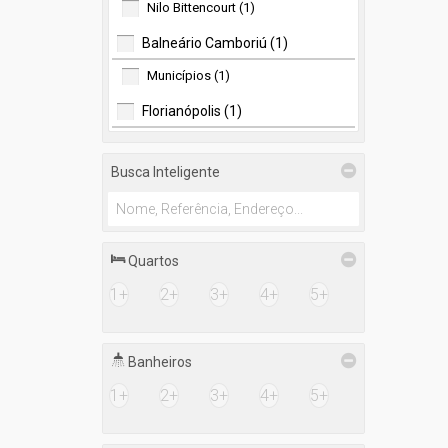
Nilo Bittencourt (1)
Balneário Camboriú (1)
Municípios (1)
Florianópolis (1)
Canasvieiras (1)
Busca Inteligente
Porto Belo (1)
Centro (1)
Quartos
1+
2+
3+
4+
5+
Banheiros
1+
2+
3+
4+
5+