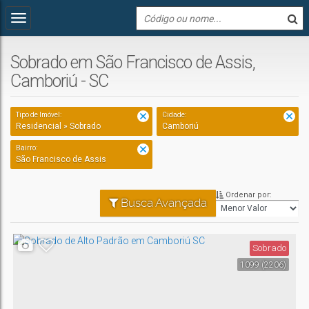
Sobrado em São Francisco de Assis,
Camboriú - SC
Tipo de Imóvel:
Cidade:
Residencial » Sobrado
Camboriú
Bairro:
São Francisco de Assis
Ordenar por:
Busca Avançada
Sobrado
1099
(2206)