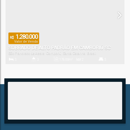
1.280.000
R$
Valor de Venda
SOBRADO DE ALTO PADRÃO EM CAMBORIÚ SC
São Francisco de Assis
,
Camboriú
,
Santa Catarina
,
Brasil
3
3
178
.00
m²
2
3
Dormitório(s)
Banheiro(s)
Privativo:
Sala(s)
Suíte(s)
2
Vaga(s)