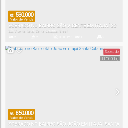
530.000
R$
Valor de Venda
SOBRADO NO BAIRRO SÃO VICENTE EM ITAJAÍ SC
São Vicente
,
Itajaí
,
Santa Catarina
,
Brasil
2
2
100
.00
m²
1
2
Dormitório(s)
Banheiro(s)
Privativo:
Sala(s)
Suíte(s)
Sobrado
1148
(813)
1
Vaga(s)
850.000
R$
Valor de Venda
SOBRADO NO BAIRRO SÃO JOÃO EM ITAJAÍ SANTA