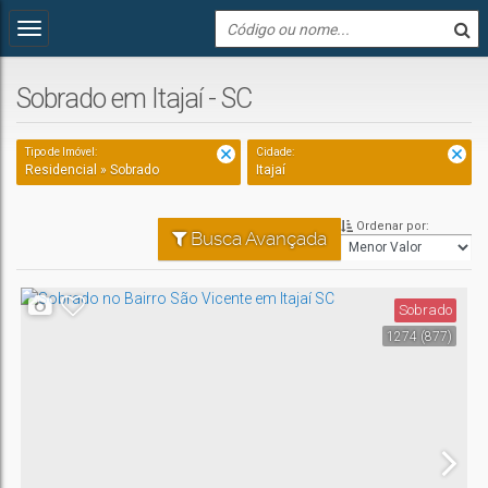
Sobrado em Itajaí - SC
Tipo de Imóvel:
Cidade:
Residencial » Sobrado
Itajaí
Ordenar por:
Busca Avançada
Sobrado
1274
(877)