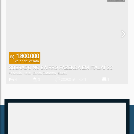
2
Vaga(s)
1.800.000
R$
Valor de Venda
SOBRADO NO BAIRRO FAZENDA EM ITAJAÍ SC
Fazenda
,
Itajaí
,
Santa Catarina
,
Brasil
4
3
200
.00
m²
1
1
Dormitório(s)
Banheiro(s)
Privativo:
Sala(s)
Suíte(s)
3
216
.00
m²
18
.00
m
12
.00
m
Vaga(s)
Terreno:
Fundos:
Frente: