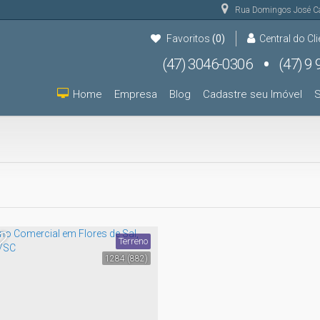
Rua Domingos José C
Favoritos
(0)
Central do Cli
(47) 3046-0306
(47) 9 9931-9000
(47) 9 9931-9000
Home
Empresa
Blog
Cadastre seu Imóvel
S
Terreno
1284
(882)