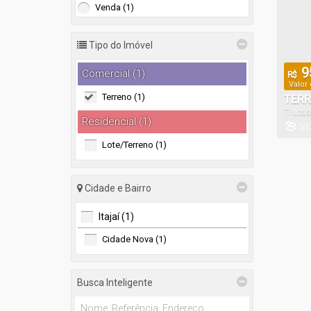
Venda (1)
Tipo do Imóvel
9
Comercial (1)
R$
Valor
Terreno (1)
TERR
Tijucas
FLOR
Residencial (1)
360
Terreno:
Lote/Terreno (1)
Cidade e Bairro
Itajaí (1)
Cidade Nova (1)
Busca Inteligente