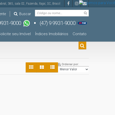
abral
,
385
,
sala 02
,
Fazenda
,
Itajaí
,
SC
,
Brasil
ente
Buscar
olicite seu Imóvel
Índices Imobiliários
Contato
Ordenar por: