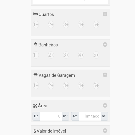
Quartos
1+
2+
3+
4+
5+
Banheiros
1+
2+
3+
4+
5+
Vagas de Garagem
1+
2+
3+
4+
5+
Área
De
m²
Até
m²
Valor do Imóvel