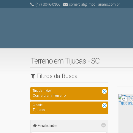
(47) 3046-0306
comercial@imobiliarians.com.br
Terreno em Tijucas - SC
Filtros da Busca
Tipo de Imóvel:
Comercial » Terreno
Cidade:
Tijucas
Finalidade