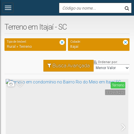
Terreno em Itajaí - SC
Tipo de Imóvel:
Cidade:
Rural » Terreno
Itajaí
Ordenar por:
Busca Avançada
Terreno
1159
(820)