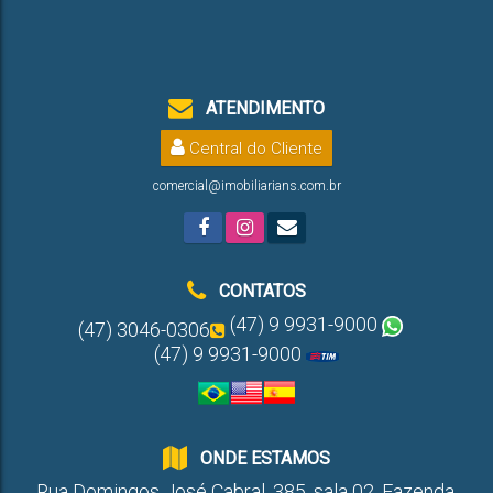
ATENDIMENTO
Central do Cliente
comercial@imobiliarians.com.br
CONTATOS
(47) 9 9931-9000
(47) 3046-0306
(47) 9 9931-9000
ONDE ESTAMOS
Rua Domingos José Cabral
,
385
,
sala 02
,
Fazenda
,