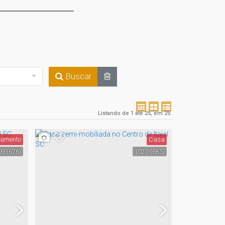
Buscar
Listando de 1 até 25, em 25
tamento
Casa
09
(676)
1021
(683)