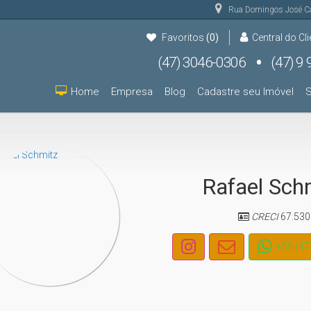
Rua Domingos José C
Favoritos
(0)
Central do Cli
(47) 3046-0306
(47) 9 9931-9000
(47) 9 9931-9000
Home
Empresa
Blog
Cadastre seu Imóvel
S
Rafael Sch
CRECI
67.530
+55 (47