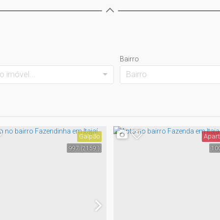
Bairro
o imóvel...
Bairro
Galpão
Apar
997
(2159.)
10