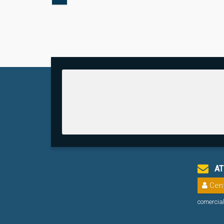
1
Vaga(s)
AT
Cent
comercia