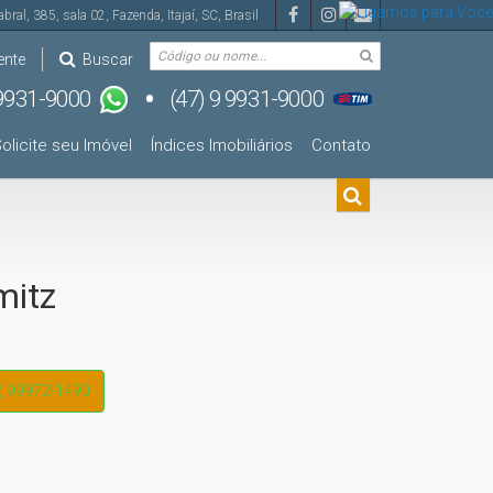
abral
,
385
,
sala 02
,
Fazenda
,
Itajaí
,
SC
,
Brasil
ente
Buscar
olicite seu Imóvel
Índices Imobiliários
Contato
mitz
) 99972-1490