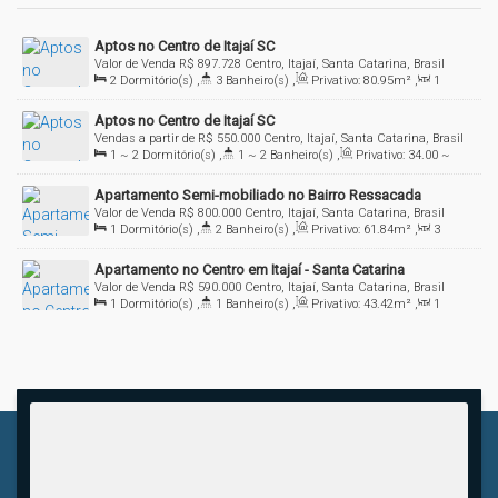
Aptos no Centro de Itajaí SC
Valor de Venda
R$
897.728
Centro, Itajaí, Santa Catarina, Brasil
2
Dormitório(s)
,
3
Banheiro(s)
,
Privativo:
80
.95
m²
,
1
Sala(s)
,
2
Suíte(s)
,
1
Vaga(s)
Aptos no Centro de Itajaí SC
Vendas a partir de
R$
550.000
Centro, Itajaí, Santa Catarina, Brasil
1 ~ 2
Dormitório(s)
,
1 ~ 2
Banheiro(s)
,
Privativo:
34
.00
~
80
.00
m²
,
1
Sala(s)
Apartamento Semi-mobiliado no Bairro Ressacada
Valor de Venda
R$
800.000
Centro, Itajaí, Santa Catarina, Brasil
1
Dormitório(s)
,
2
Banheiro(s)
,
Privativo:
61
.84
m²
,
3
Sala(s)
,
1
Suíte(s)
,
Total:
91
.94
m²
,
1
Vaga(s)
Apartamento no Centro em Itajaí - Santa Catarina
Valor de Venda
R$
590.000
Centro, Itajaí, Santa Catarina, Brasil
1
Dormitório(s)
,
1
Banheiro(s)
,
Privativo:
43
.42
m²
,
1
Sala(s)