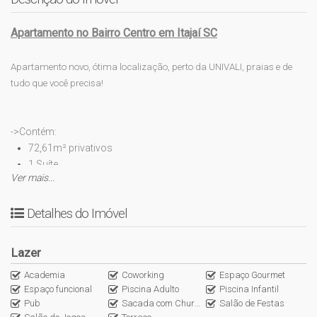
Apartamento no Bairro Centro em Itajaí SC
Apartamento novo, ótima localização, perto da UNIVALI, praias e de
tudo que você precisa!
->Contém:
72,61m² privativos
1 Suíte
Ver mais...
1 Dormitório
Banheiro social
Detalhes do Imóvel
Cozinha
Living
Sala de jantar e estar
Lazer
Sacada com churrasqueira
Academia
Coworking
Espaço Gourmet
1 Vaga de garagem
Espaço funcional
Piscina Adulto
Piscina Infantil
Churrasqueira a carvão nas sacadas
Pub
Sacada com Churrasqueira
Salão de Festas
Pisos em porcelanato nas áreas sociais