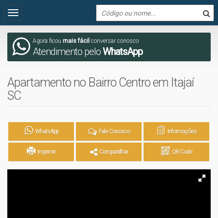
Agora ficou
mais fácil
conversar conosco
Atendimento pelo
WhatsApp
Apartamento no Bairro Centro em Itajaí
SC
WhatsApp
Fale Conosco
Informações
Imprimir
Compartilhar
QR Code