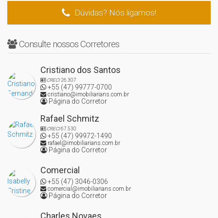
Dúvidas? Nós ligamos!
Nos chame pelo ícone do WhatsApp para marcarmos uma visita!
Visite a NS Imóveis em Itajaí e conheça esta e outras ofertas
disponíveis para você!
Consulte nossos Corretores
Cristiano dos Santos
CRECI
26.307
+55 (47) 99777-0700
cristiano@imobiliarians.com.br
Página do Corretor
Rafael Schmitz
CRECI
67.530
+55 (47) 99972-1490
rafael@imobiliarians.com.br
Página do Corretor
Comercial
+55 (47) 3046-0306
comercial@imobiliarians.com.br
Página do Corretor
Charles Novaes