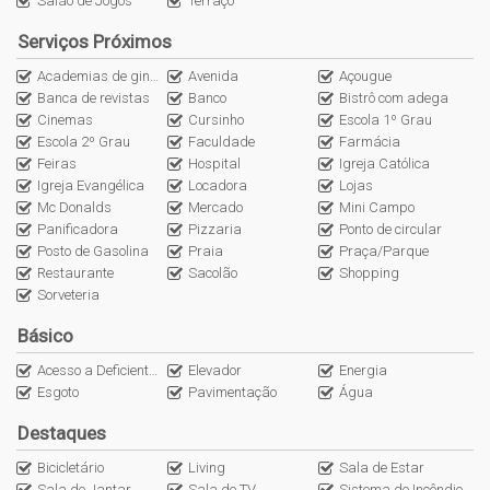
Salão de Jogos
Terraço
Revestimentos nos dormitórios em piso vinílico
Serviços Próximos
Preparação para climatização com área técnica para splits
Preparação para aquecimento a gás de água
Academias de ginástica
Avenida
Açougue
Teto rebaixado em gesso em todos os ambientes
Banca de revistas
Banco
Bistrô com adega
Medidores de luz, gás e água individuais
Cinemas
Cursinho
Escola 1º Grau
Escola 2º Grau
Faculdade
Farmácia
Feiras
Hospital
Igreja Católica
Igreja Evangélica
Locadora
Lojas
->Empreendimento:
Mc Donalds
Mercado
Mini Campo
Academia
Panificadora
Pizzaria
Ponto de circular
Guarita
Posto de Gasolina
Praia
Praça/Parque
Bicicletário
Restaurante
Sacolão
Shopping
Brinquedoteca
Sorveteria
Espaço gourmet
Básico
Piscina adulto
Piscina infantil
Acesso a Deficientes
Elevador
Energia
Esgoto
Playground
Pavimentação
Água
Porteiro eletrônico
Destaques
Salão de festas
Bicicletário
Sala de jogos
Living
Sala de Estar
Sala de Jantar
Sala de TV
Sistema de Incêndio