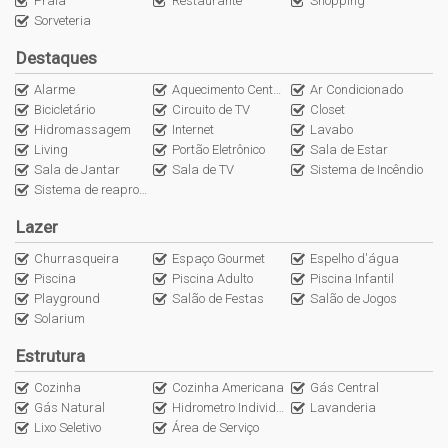
Praia
Restaurante
Shopping
Cobertura
Sorveteria
4 Suítes
Destaques
Sacada
Varanda
Alarme
Aquecimento Central
Ar Condicionado
Lavabo
Bicicletário
Circuito de TV
Closet
Living
Hidromassagem
Internet
Lavabo
Living
Portão Eletrônico
Sala de Estar
Terraço descoberto
Sala de Jantar
Sala de TV
Sistema de Incêndio
Piscina
Sistema de reaproveitamento de chuva
Deck
Lavabo
Lazer
Cozinha
Churrasqueira
Espaço Gourmet
Espelho d'água
Living
Piscina
Piscina Adulto
Piscina Infantil
Churrasqueira
Playground
Salão de Festas
Salão de Jogos
2 Vagas de garagem
Solarium
Estrutura
Cozinha
Cozinha Americana
Gás Central
->Empreendimento:
Gás Natural
Hidrometro Individual
Lavanderia
Lixo Seletivo
Academia
Área de Serviço