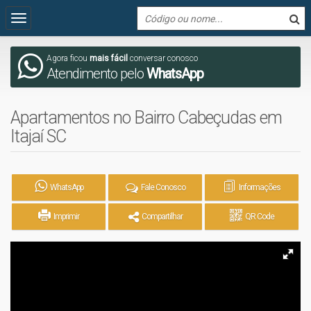
Agora ficou
mais fácil
conversar conosco
Atendimento pelo
WhatsApp
Apartamentos no Bairro Cabeçudas em
Itajaí SC
WhatsApp
Fale Conosco
Informações
Imprimir
Compartilhar
QR Code