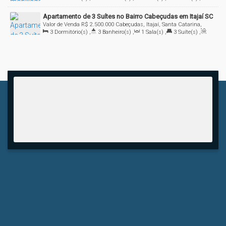
Total:
181
.86
m²
,
2
Vaga(s)
,
Útil:
147
.86
m²
Apartamento de 3 Suítes no Bairro Cabeçudas em Itajaí SC
Valor de Venda
R$
2.500.000
Cabeçudas, Itajaí, Santa Catarina,
3
Dormitório(s)
,
3
Banheiro(s)
,
1
Sala(s)
,
3
Suíte(s)
,
Brasil
Total:
184
.00
m²
,
2
Vaga(s)
,
Útil:
149
.00
m²