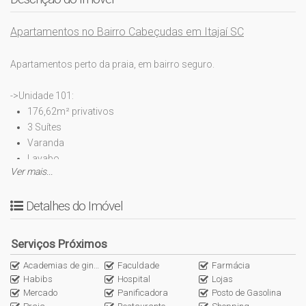
Apartamentos no Bairro Cabeçudas em Itajaí SC
Apartamentos perto da praia, em bairro seguro.
->Unidade 101:
176,62m² privativos
3 Suítes
Varanda
Lavabo
Ver mais...
Living
Cozinha
Detalhes do Imóvel
Sacada
Hidromassagem
Lavanderia
Serviços Próximos
2 Vagas de garagem
Academias de ginástica
Faculdade
Farmácia
->Unidades 501-502-503-504:
Habibs
Hospital
Lojas
Mercado
Panificadora
Posto de Gasolina
Opções de 180,92m², 184m² e 254m² privativos