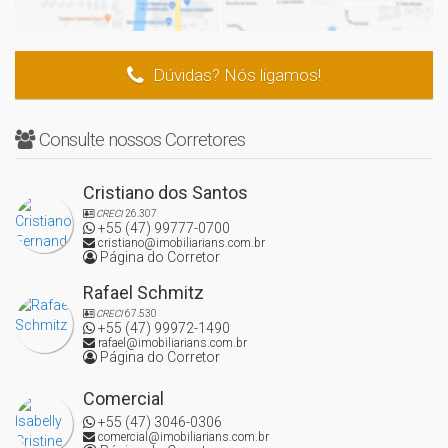
Visite a NS Imóveis em Itajaí e conheça esta e outras ofertas
disponíveis para você!
Dúvidas? Nós ligamos!
Consulte nossos Corretores
Cristiano dos Santos
CRECI
26.307
+55 (47) 99777-0700
cristiano@imobiliarians.com.br
Página do Corretor
Rafael Schmitz
CRECI
67.530
+55 (47) 99972-1490
rafael@imobiliarians.com.br
Página do Corretor
Comercial
+55 (47) 3046-0306
comercial@imobiliarians.com.br