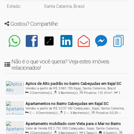
Estado:
Santa Catarina, Brasil
Gostou? Compartilhe
Não é o que você queria? Veja estes imóveis
relacionados!
Aptos de Alto padrão no bairro Cabeçudas em Itajaí SC
Vendas a partir de
R$
3.661.705
Itajaí, Santa Catarina, Brasil
3
Dormitório(s)
,
3
Banheiro(s)
,
Privativo:
131
.61
m²
,
1
Sala(s)
,
2
Suíte(s)
,
2
Vaga(s)
Apartamentos no Bairro Cabeçudas em Itajaí SC
Vendas a partir de
R$
3.237.162
Cabeçudas, Itajaí, Santa Catarina,
2 ~ 3
Dormitório(s)
,
2 ~ 3
Banheiro(s)
,
Privativo:
93
.29
~
Brasil
257
.78
m²
,
2
Sala(s)
,
2 ~ 3
Suíte(s)
,
2
Vaga(s)
Apartamento mobiliado com Vista para o Mar no Bairro
Valor de Venda
R$
2.751.000
Cabeçudas, Itajaí, Santa Catarina,
Cabeçudas em Itajaí SC
3
Dormitório(s)
,
3
Banheiro(s)
,
2
Sala(s)
,
3
Suíte(s)
,
Brasil