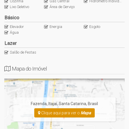
-> Valor sujeito a alteração conforme tabela da construtora.
Cozinha
Gás Central
Hidrometro Individual
Lixo Seletivo
Área de Serviço
Básico
Nos chame pelo ícone do WhatsApp para marcar uma visita!
Visite a NS Imóveis em Itajaí e conheça esta e outras ofertas
Elevador
Energia
Esgoto
Água
disponíveis para você!
Lazer
Salão de Festas
Mapa do Imóvel
Fazenda
,
Itajaí
,
Santa Catarina
,
Brasil
Clique aqui para ver o
Mapa