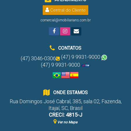
Central do Cliente
comercial@imobiliarians.com.br
CONTATOS
(47) 9 9931-9000
(47) 3046-0306
(47) 9 9931-9000
ONDE ESTAMOS
Rua Domingos José Cabral
,
385
,
sala 02
,
Fazenda
,
Itajaí
,
SC
,
Brasil
CRECI: 4815-J
Ver no Mapa