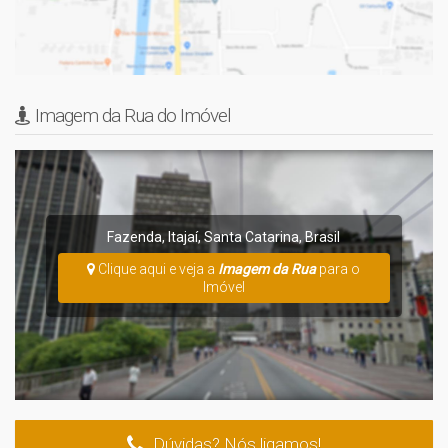
Imagem da Rua do Imóvel
Fazenda
,
Itajaí
,
Santa Catarina
,
Brasil
Clique aqui e veja a
Imagem da Rua
para o
Imóvel
Dúvidas? Nós ligamos!