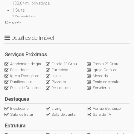
130,04m² privativos
1 Suíte
1 Dormitório
Ver mais...
Banheiro social
Cozinha
Detalhes do Imóvel
Sala de estar, TV e jantar
Sacada com churrasqueira
Área de serviço
Serviços Próximos
1 Vaga de garagem
Academias de ginástica
Escola 1º Grau
Escola 2º Grau
Faculdade
Farmácia
Igreja Católica
->Empreendimento:
Igreja Evangélica
Lojas
Mercado
Elevador
Panificadora
Pizzaria
Ponto de circular
Bicicletário
Posto de Gasolina
Restaurante
Sorveteria
Porteiro eletrônico
Destaques
Salão de festas
Portão eletrônico
Bicicletário
Living
Portão Eletrônico
Sala de Estar
Sala de Jantar
Sala de TV
Estrutura