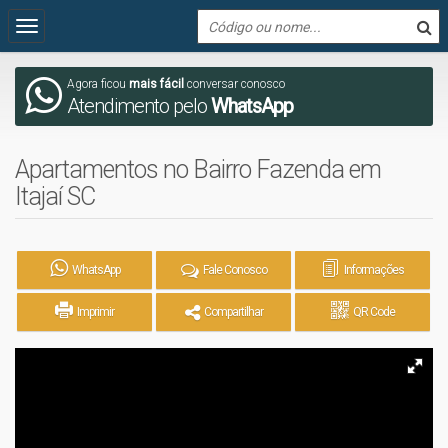
Agora ficou
mais fácil
conversar conosco
Atendimento pelo
WhatsApp
Apartamentos no Bairro Fazenda em
Itajaí SC
WhatsApp
Fale Conosco
Informações
Imprimir
Compartilhar
QR Code