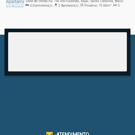
Valor de Venda
R$
759.000
Fazenda, Itajaí, Santa Catarina, Brasil
3
Dormitório(s)
,
2
Banheiro(s)
,
Privativo:
75
.00
m²
,
3
Sala(s)
,
1
Suíte(s)
,
2
Vaga(s)
ATENDIMENTO