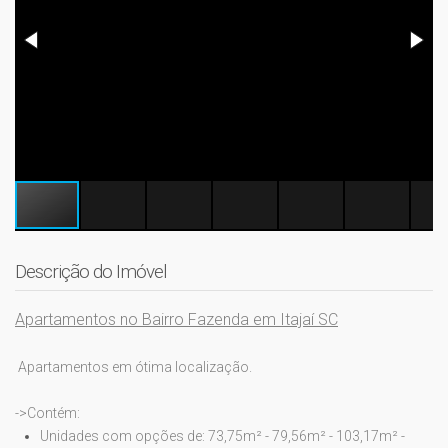
Descrição do Imóvel
Apartamentos no Bairro Fazenda em Itajaí SC
Apartamentos em ótima localização.
->Contém:
Unidades com opções de: 73,75m² - 79,56m² - 103,17m² -