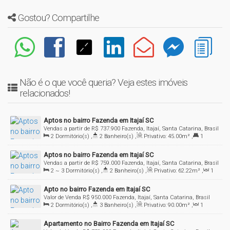
Gostou? Compartilhe
Não é o que você queria? Veja estes imóveis
relacionados!
Aptos no bairro Fazenda em Itajaí SC
Vendas a partir de
R$
737.900
Fazenda, Itajaí, Santa Catarina, Brasil
2
Dormitório(s)
,
2
Banheiro(s)
,
Privativo:
45
.00
m²
,
1
Suíte(s)
,
1
Vaga(s)
Aptos no bairro Fazenda em Itajaí SC
Vendas a partir de
R$
759.000
Fazenda, Itajaí, Santa Catarina, Brasil
2 ~ 3
Dormitório(s)
,
2
Banheiro(s)
,
Privativo:
62
.22
m²
,
1
Sala(s)
,
1
Suíte(s)
,
1
Vaga(s)
,
Útil:
62
.22
m²
Apto no bairro Fazenda em Itajaí SC
Valor de Venda
R$
950.000
Fazenda, Itajaí, Santa Catarina, Brasil
2
Dormitório(s)
,
3
Banheiro(s)
,
Privativo:
90
.00
m²
,
1
Sala(s)
,
2
Suíte(s)
,
Total:
164
.00
m²
,
2
Vaga(s)
Apartamento no Bairro Fazenda em Itajaí SC