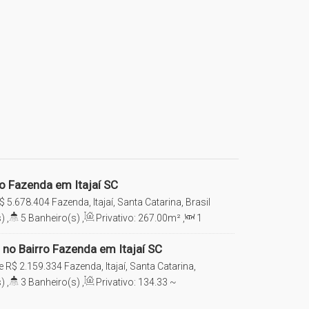
ro Fazenda em Itajaí SC
$
5.678.404
Fazenda, Itajaí, Santa Catarina, Brasil
)
,
5
Banheiro(s)
,
Privativo:
267
.00
m²
,
1
e(s)
,
4
Vaga(s)
,
Útil:
267
.00
m²
no Bairro Fazenda em Itajaí SC
e
R$
2.159.334
Fazenda, Itajaí, Santa Catarina,
)
,
3
Banheiro(s)
,
Privativo:
134
.33
~
ala(s)
,
3
Suíte(s)
,
2 ~ 3
Vaga(s)