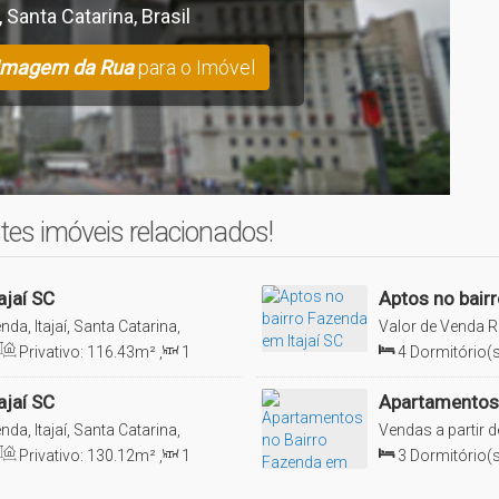
,
Santa Catarina
,
Brasil
Imagem da Rua
para o Imóvel
tora.
a visita!
fertas disponíveis para você!
tes imóveis relacionados!
ajaí SC
Aptos no bair
nda, Itajaí, Santa Catarina,
Valor de Venda
R
Privativo:
116
.43
m²
,
1
4
Dormitório(s
5
m²
,
2
Vaga(s)
Sala(s)
,
4
Suít
ajaí SC
Apartamentos 
nda, Itajaí, Santa Catarina,
Vendas a partir d
Brasil
Privativo:
130
.12
m²
,
1
3
Dormitório(s
210
.93
m²
,
1
S