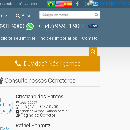
Fazenda
,
Itajaí
,
SC
,
Brasil
ente
Buscar
olicite seu Imóvel
Índices Imobiliários
Contato
Dúvidas? Nós ligamos!
Consulte nossos Corretores
Cristiano dos Santos
CRECI
26.307
+55 (47) 99777-0700
cristiano@imobiliarians.com.br
Página do Corretor
Rafael Schmitz