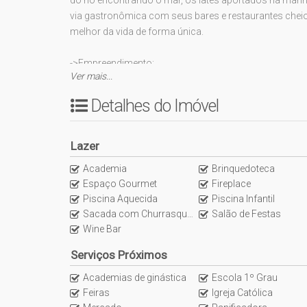
via gastronômica com seus bares e restaurantes cheio
melhor da vida de forma única.
->Empreendimento:
Ver mais...
Elevador de serviço
Portaria automatizada
Detalhes do Imóvel
Sistema de segurança com monitoramento d
Isolamento acústico
Fechaduras biométricas com reconhecimento 
Lazer
Som ambiente em toda área comum
Academia
Brinquedoteca
Máquina de gelo
Espaço Gourmet
Fireplace
Área de Lazer mobiliada, decorada e equipada.
Piscina Aquecida
Piscina Infantil
Ocean Loung
Sacada com Churrasqueira
Salão de Festas
Gerador
Wine Bar
Ocean Market
Clube do Vinho
Serviços Próximos
Coworking
Academias de ginástica
Escola 1º Grau
Pet Place
Feiras
Igreja Católica
Fire place