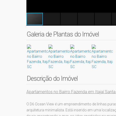
Galeria de Plantas do Imóvel
Descrição do Imóvel
Apartamentos no Bairro Fazenda em Itajaí Santa
O D6 Ocean View é um empreendimento de linhas puras,
arquitetura minimalista. Está inserido em uma localizaç
do rio encontrando o mar, os iates aportados na marina,