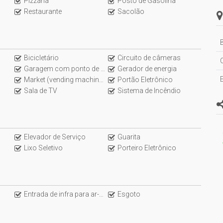
Pizzaria
Posto de Gasolina
Restaurante
Sacolão
B
Bicicletário
Circuito de câmeras
Garagem com ponto de abastecimento elétrico
Gerador de energia
Market (vending machine on demand)
Portão Eletrônico
Sala de TV
Sistema de Incêndio
Elevador de Serviço
Guarita
Lixo Seletivo
Porteiro Eletrônico
Entrada de infra para ar-condicionado
Esgoto