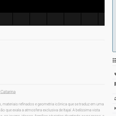
 Catarina
 materiais refinados e geometria icônica que se traduz em uma
ão que exala a atmosfera exclusiva de Itajaí. A belíssima vista
 os jovens, idosos, famílias e turistas divertindo-se na praça, a