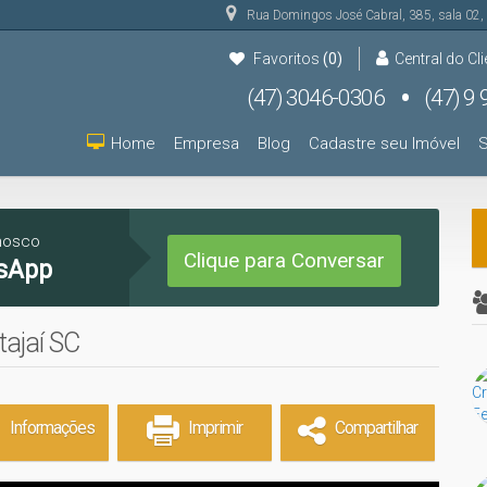
Rua Domingos José Cabral
,
385
,
sala 02
,
Favoritos
(0)
Central do Cli
(47) 3046-0306
(47) 9 9931-9000
(47) 9 9931-9000
Home
Empresa
Blog
Cadastre seu Imóvel
S
nosco
Clique para Conversar
sApp
tajaí SC
Informações
Imprimir
Compartilhar