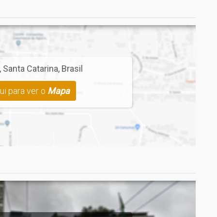
a vaga de garagem
,
Santa Catarina
,
Brasil
ui para ver o
Mapa