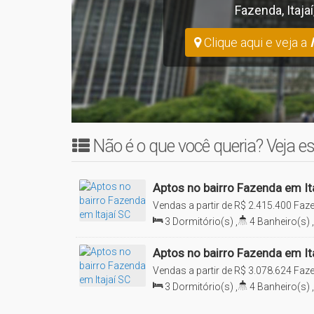
Fazenda
,
Itajaí
Tipo 2 - 159,190 m² privativos
Clique aqui e veja a
-> Valor sujeito a alteração conforme tabela da constru
Nos chame pelo ícone do WhatsApp para marcarmos um
Visite a NS Imóveis em Itajaí e conheça esta e outras o
Não é o que você queria? Veja es
Aptos no bairro Fazenda em It
Vendas a partir de
R$
2.415.400
Faze
Brasil
3
Dormitório(s)
,
4
Banheiro(s)
,
Sala(s)
,
3
Suíte(s)
,
Total:
185
.3
Aptos no bairro Fazenda em It
Vendas a partir de
R$
3.078.624
Faze
Brasil
3
Dormitório(s)
,
4
Banheiro(s)
,
Sala(s)
,
3
Suíte(s)
,
2
Vaga(s)