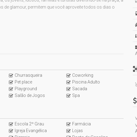
s de glamour, permitem que você aproveite todos os dias o
e câmeras
facial
Churrasqueira
Coworking
Pet place
Piscina Adulto
Playground
Sacada
Salão de Jogos
Spa
V
Escola 2º Grau
Farmácia
V
Igreja Evangélica
Lojas