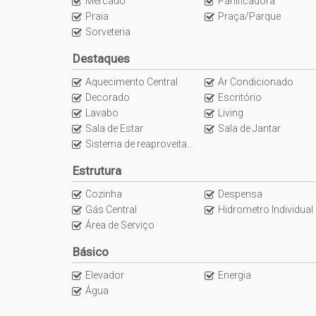
Mercado
Panificadora
Piscina adulta
Praia
Praça/Parque
Piscina infantil
Sorveteria
Piscina térmica
Destaques
Academia
Sala de jogos
Aquecimento Central
Ar Condicionado
Playground
Decorado
Escritório
Piscina adulta com borda infinita
Lavabo
Living
Spa
Sala de Estar
Sala de Jantar
Sauna
Sistema de reaproveitamento de chuva
Salão de festas
Estrutura
Bicicletário
Entrada p/ banhistas e box de praia
Cozinha
Despensa
Reaproveitamento de água
Gás Central
Hidrometro Individual
Brinquedoteca
Área de Serviço
Elevador Privativo
Básico
-> Unidades:
Elevador
Energia
3 Suítes
Água
Infra para Adega climatizada