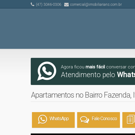
(47) 3046-0306
comercial@imobiliarians.com.br
Agora ficou
mais fácil
conversar co
Atendimento pelo
What
Apartamentos no Bairro Fazenda, I
WhatsApp
Fale Conosco