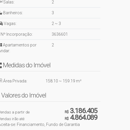
Salas:
2
Banheiros:
3
Vagas:
2 ~ 3
Nº Incorporação:
3636601
Apartamentos por
2
Andar:
Medidas do Imóvel
Área Privada:
158
.10
~ 159
.19
m²
Valores do Imóvel
3.186.405
endas a partir de
R$
4.864.089
endas irão até
R$
Aceita-se: Financiamento, Fundo de Garantia