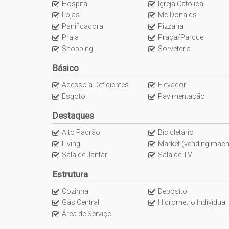
Pet Care
Hospital
Igreja Católica
Quiosque Externo
Lojas
Mc Donalds
Automação Predial
Panificadora
Pizzaria
Piscina Infantil
Praia
Praça/Parque
Shopping
Bicicletário
Sorveteria
Câmeras de Segurança
Básico
Gás Central
Elevador
Acesso a Deficientes
Elevador
Pet Place
Esgoto
Pavimentação
Coworking
Destaques
Mini Mercado
Lavanderia Coletiva
Alto Padrão
Bicicletário
Espaço Zen
Living
Market (vending machine on dema
Pìscina Térmica
Sala de Jantar
Sala de TV
Sala de Reunião
Estrutura
Entrada para Banhistas
Box de Praia
Cozinha
Depósito
Hall Decorado e Mobiliado
Gás Central
Hidrometro Individual
Painéis de Energia Solar
Área de Serviço
Infra para Veículos Elétricos