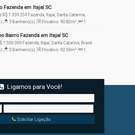
ro Fazenda em Itajaí SC
e
R$
1.339.259
Fazenda, Itajaí, Santa Catarina,
)
,
3
Banheiro(s)
,
Privativo:
90
.82
m²
,
1
e(s)
,
Total:
164
.77
m²
,
2
Vaga(s)
o Bairro Fazenda em Itajaí SC
$
1.500.000
Fazenda, Itajaí, Santa Catarina, Brasil
)
,
2
Banheiro(s)
,
Privativo:
92
.50
m²
,
1
e(s)
,
2
Vaga(s)
Ligamos para Você!
Solicitar Ligação