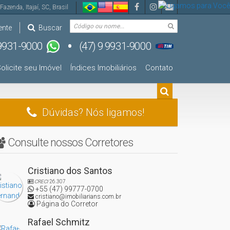
Fazenda
,
Itajaí
,
SC
,
Brasil
ente
Buscar
olicite seu Imóvel
Índices Imobiliários
Contato
Dúvidas? Nós ligamos!
Consulte nossos Corretores
Cristiano dos Santos
CRECI
26.307
+55 (47) 99777-0700
cristiano@imobiliarians.com.br
Página do Corretor
Rafael Schmitz