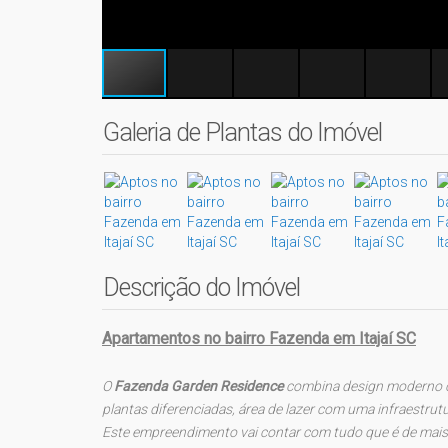
Galeria de Plantas do Imóvel
Descrição do Imóvel
Apartamentos no bairro Fazenda em Itajaí SC
O
Fazenda Garden
Residence
combina design moderno c
plantas diferenciadas, área de lazer com uma infraestrutur
Este empreendimento vai contar com tudo que é de mais