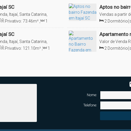
ajaí SC
Aptos no bair
nda, Itajaí, Santa Catarina,
Vendas a partir d
Brasil
Privativo:
73
.46
m²
,
1
2
Dormitório(s
Sala(s)
,
2
Suít
ajaí SC
Apartamento n
nda, Itajaí, Santa Catarina,
Valor de Venda
R
saiba mais!
Privativo:
121
.10
m²
,
1
2
Dormitório(s
Sala(s)
,
2
Suít
tras ofertas disponíveis para você!
Nome:
Telefone: