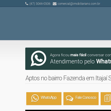
(47) 3046-0306
comercial@imobiliarians.com.br
Agora ficou
mais fácil
conversar co
Atendimento pelo
What
Aptos no bairro Fazenda em Itajaí 
WhatsApp
Fale Conosco