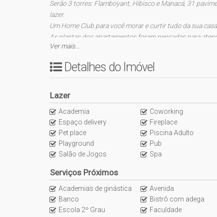
S
erão 3 torres: Flamboyant, Hibisco e Manacá, 31 pavime
lazer.
Um Home Club para você morar e curtir tudo da sua cas
As plantas dos apartamentos foram pensadas para atend
Ver mais...
-> CARACTERÍSTICAS DO EMPREENDIMEN
Detalhes do Imóvel
Sauna
Gerador
Lazer
Sala de Jogos
Salão de Festas
Academia
Coworking
Piscina
Espaço delivery
Fireplace
Quadra Esportiva
Pet place
Piscina Adulto
Spa
Playground
Pub
Espaço Gourmet
Salão de Jogos
Spa
Espaço Fitness
Serviços Próximos
Medidores Individuais
Portão Eletrônico
Academias de ginástica
Avenida
Playground
Banco
Bistrô com adega
Brinquedoteca
Escola 2º Grau
Faculdade