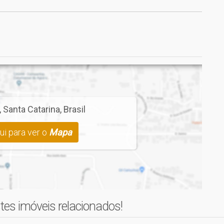
,
Santa Catarina
,
Brasil
ui para ver o
Mapa
tes imóveis relacionados!
viada mensalmente pela construtora.