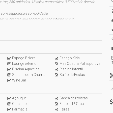
ntos, 250 unidades, 13 salas comerciais e 3.500 m² de área de
a com segurança e comodidade!
er os clientes que adoram espaço interno amplo.
TO:
Espaço Beleza
Espaço Kids
Lounge externo
Mini Quadra Poliesportiva
Piscina Aquecida
Piscina Infantil
Sacada com Churrasqueira
Salão de Festas
Wine Bar
Açougue
Banca de revistas
Cursinho
Escola 1º Grau
Farmácia
Feiras