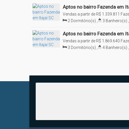
Nos chame e conheça plantas e valores diferenciados!
Aptos no bairro Fazenda em It
Vendas a partir de
R$
1.339.811
Faze
Brasil
2
Dormitório(s)
,
3
Banheiro(s)
,
-> Previsão de entrega: 11/2029
Sala(s)
,
2
Suíte(s)
,
1
Vaga(s)
Aptos no bairro Fazenda em It
Vendas a partir de
R$
1.869.640
Faze
Não perca este super Lançamento, nos chame e 
Brasil
3
Dormitório(s)
,
4
Banheiro(s)
,
Nos chame pelo ícone do Whatsapp!
Sala(s)
,
3
Suíte(s)
,
2
Vaga(s)
Visite a NS Imóveis em Itajaí e conheça esta e ou