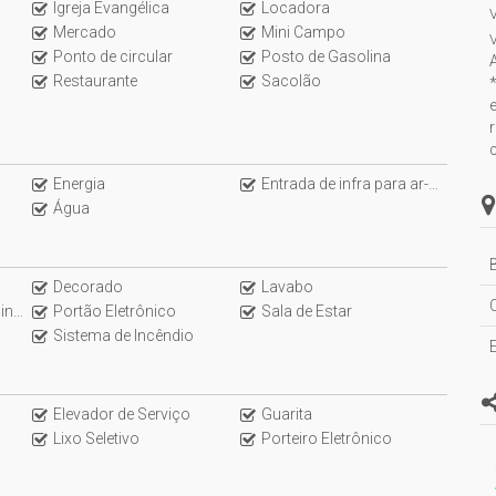
Igreja Evangélica
Locadora
V
Mercado
Mini Campo
V
Ponto de circular
Posto de Gasolina
Restaurante
Sacolão
Energia
Entrada de infra para ar-condicionado
Água
B
Decorado
Lavabo
nd)
Portão Eletrônico
Sala de Estar
Sistema de Incêndio
Elevador de Serviço
Guarita
Lixo Seletivo
Porteiro Eletrônico