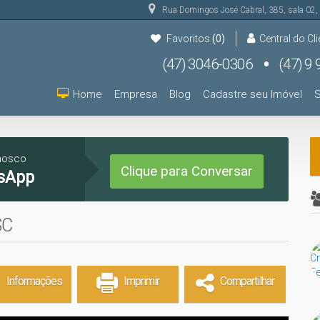
Rua Domingos José Cabral
,
385
,
sala 02
,
Favoritos
(0)
Central do Cli
(47) 3046-0306
(47) 9 9931-9000
(47) 9 9931-9000
Home
Empresa
Blog
Cadastre seu Imóvel
S
nosco
Clique para Conversar
sApp
SC
Informações
Imprimir
Compartilhar