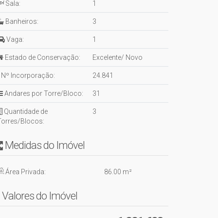
Sala:
1
Banheiros:
3
Vaga:
1
Estado de Conservação:
Excelente/ Novo
Nº Incorporação:
24.841
Andares por Torre/Bloco:
31
Quantidade de
3
Torres/Blocos:
Medidas do Imóvel
Área Privada:
86
.00
m²
Valores do Imóvel