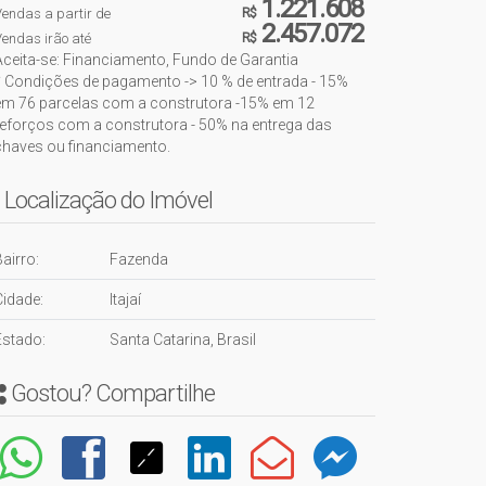
1.221.608
endas a partir de
R$
2.457.072
endas irão até
R$
Aceita-se: Financiamento, Fundo de Garantia
* Condições de pagamento -> 10 % de entrada - 15%
em 76 parcelas com a construtora -15% em 12
reforços com a construtora - 50% na entrega das
chaves ou financiamento.
Localização do Imóvel
airro:
Fazenda
Cidade:
Itajaí
Estado:
Santa Catarina, Brasil
Gostou? Compartilhe