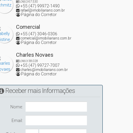
CRECI
67.530
+55 (47) 99972-1490
rafael@imobiliarians.com.br
Página do Corretor
Comercial
+55 (47) 3046-0306
comercial@imobiliarians.com.br
Página do Corretor
Charles Novaes
CRECI
38.028
+55 (47) 99727-7007
charles@imobiliarians.com.br
Página do Corretor
Receber mais Informações
Nome:
Email: