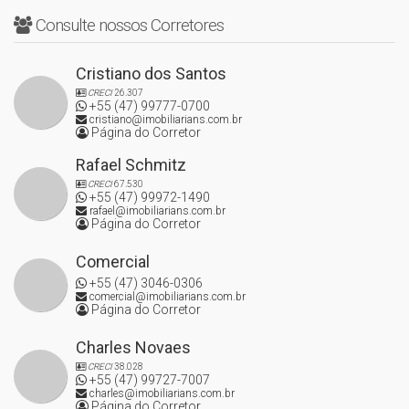
64,33 m² privativos
Consulte nossos Corretores
Suíte
2 dormitórios
Cristiano dos Santos
Banheiro social
Ampla sacada
CRECI
26.307
+55 (47) 99777-0700
Churrasqueira a carvão
cristiano@imobiliarians.com.br
Página do Corretor
Área de serviço
Cozinha
Rafael Schmitz
Sala estar
CRECI
67.530
+55 (47) 99972-1490
Sala jantar
rafael@imobiliarians.com.br
Patamar técnico
Página do Corretor
Vaga de garagem dupla
Comercial
APARTAMENTO TIPO 3 E 4 com
+55 (47) 3046-0306
comercial@imobiliarians.com.br
85,20 m² privativos
Página do Corretor
Suíte
Charles Novaes
1 dormitório
CRECI
38.028
Sacada
+55 (47) 99727-7007
charles@imobiliarians.com.br
Churrasqueira a carvão
Página do Corretor