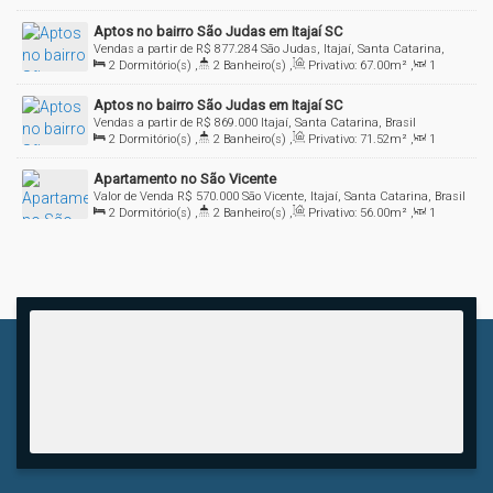
Sala(s)
,
1
Suíte(s)
,
1
Vaga(s)
,
Útil:
62
.22
m²
Aptos no bairro São Judas em Itajaí SC
Vendas a partir de
R$
877.284
São Judas, Itajaí, Santa Catarina,
2
Dormitório(s)
,
2
Banheiro(s)
,
Privativo:
67
.00
m²
,
1
Brasil
Sala(s)
,
1
Suíte(s)
,
1
Vaga(s)
Aptos no bairro São Judas em Itajaí SC
Vendas a partir de
R$
869.000
Itajaí, Santa Catarina, Brasil
2
Dormitório(s)
,
2
Banheiro(s)
,
Privativo:
71
.52
m²
,
1
Sala(s)
,
1
Suíte(s)
,
1
Vaga(s)
Apartamento no São Vicente
Valor de Venda
R$
570.000
São Vicente, Itajaí, Santa Catarina, Brasil
2
Dormitório(s)
,
2
Banheiro(s)
,
Privativo:
56
.00
m²
,
1
Sala(s)
,
1
Suíte(s)
,
Total:
56
.00
m²
,
1
Vaga(s)
,
Útil:
56
.00
m²