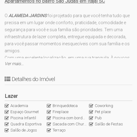
Apartamentos no bairro São Judas em Itajaí SC
O
ALAMEDA JARDINS
foi projetado para que você tenha tudo que
precisa em um lugar onde conforto, praticidade, comodidade e
segurança para você e sua família são prioridades. Tem uma
infraestrutura de lazer completa, entregue equipada e decorada,
para você passar momentos inesquecíveis com sua família e os
amigos.
Com uma excelente localização, em uma rua tranquila. À poucos
Ver mais...
metros de mega lojas, supermercados, padarias, restaurantes,
posto de combustível, bancos, farmácias, e fácil acesso para o
Detalhes do Imóvel
centro e principais vias de deslocamento.
O CONDOMÍNIO
Lazer
Uma torre
Academia
Brinquedoteca
Coworking
Espaço Gourmet
Fireplace
Pet place
Duas vagas de garagens para Serviços
Piscina Infantil
Piscina com borda infinita
Pub
Hall de entrada
Quadra Esportiva
Sacada com Churrasqueira
Salão de Festas
Jardins
Salão de Jogos
Terraço
DIFERENCIAIS DO CONDOMÍNIO