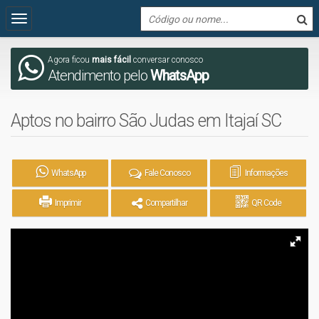
Agora ficou
mais fácil
conversar conosco
Atendimento pelo
WhatsApp
Aptos no bairro São Judas em Itajaí SC
WhatsApp
Fale Conosco
Informações
Imprimir
Compartilhar
QR Code