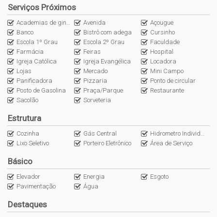
Serviços Próximos
Portaria automatizada
Academias de ginástica
Avenida
Açougue
Acesso com biometria portaria e lazer
Banco
Bistrô com adega
Cursinho
Carregador para celulares por indução (salão de festa,
Escola 1º Grau
Escola 2º Grau
Faculdade
pub, coworking e academia)
Farmácia
Feiras
Hospital
Infraestrutura para instalação de energia solar (área
Igreja Católica
Igreja Evangélica
Locadora
comum do condomínio)
Lojas
Mercado
Mini Campo
Infraestrutura para instalação de carregador para carro
Panificadora
Pizzaria
Ponto de circular
Posto de Gasolina
Praça/Parque
Restaurante
eléctrico (por garagem)
Sacolão
Sorveteria
Rosner Move (2 bicicletas uso compartilhado)
Rosner Market (vending machine on demand)
Estrutura
Acesso garagens por RFID
Cozinha
Gás Central
Hidrometro Individual
Irrigação automatizada jardins térreo
Lixo Seletivo
Porteiro Eletrônico
Área de Serviço
Captação água da chuva
Escada interativa incentivando a prática de exercícios
Básico
físicos
Elevador
Energia
Esgoto
Monitoramento CFTV
Pavimentação
Água
Smart Lockers
Coworking
Destaques
Banheiro feminino - masculino - PNE