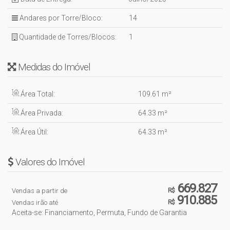
Visite a NS Imóveis em Itajaí e conheça esta e outras
ofertas disponíveis para você!!!
Andares por Torre/Bloco:
14
Quantidade de Torres/Blocos:
1
Medidas do Imóvel
Área Total:
109
.61
m²
Área Privada:
64
.33
m²
Área Útil:
64
.33
m²
Valores do Imóvel
669.827
Vendas a partir de
R$
910.885
Vendas irão até
R$
Aceita-se: Financiamento, Permuta, Fundo de Garantia