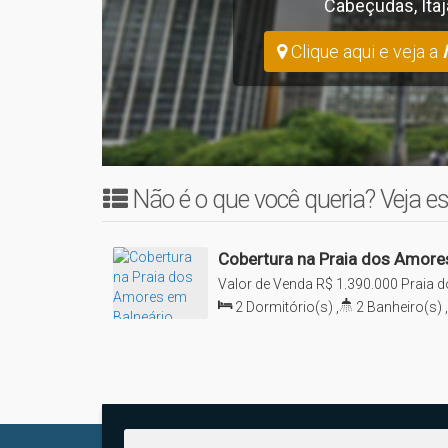
Cabeçudas
,
Itaj
Clique aqui e veja a
Não é o que você queria? Veja es
Cobertura na Praia dos Amore
SC
Valor de Venda
R$
1.390.000
Praia d
Camboriú, Santa Catarina, Brasil
2
Dormitório(s)
,
2
Banheiro(s)
,
Sala(s)
,
2
Suíte(s)
,
2
Vaga(s)