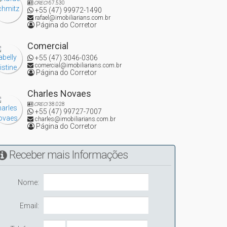
CRECI
67.530
+55 (47) 99972-1490
rafael@imobiliarians.com.br
Página do Corretor
Comercial
+55 (47) 3046-0306
comercial@imobiliarians.com.br
Página do Corretor
Charles Novaes
CRECI
38.028
+55 (47) 99727-7007
charles@imobiliarians.com.br
Página do Corretor
Receber mais Informações
Nome:
Email: