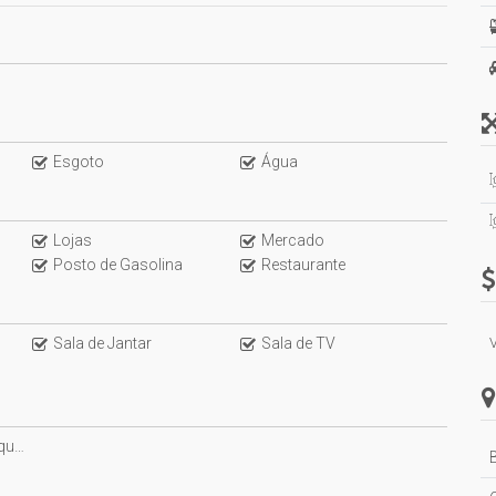
Esgoto
Água
tora.
Lojas
Mercado
Posto de Gasolina
Restaurante
a visita!
fertas disponíveis para você!
Sala de Jantar
Sala de TV
ra
B