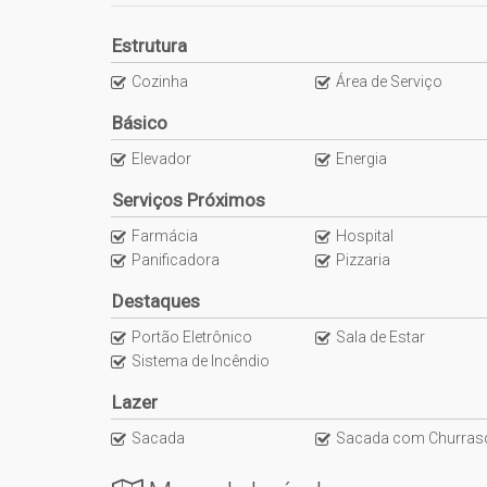
Varanda
Sacada com churrasqueira
Estrutura
4 Vagas de garagem
Cozinha
Área de Serviço
Básico
Elevador
Energia
Serviços Próximos
-> Valor sujeito a alteração conforme tabela da constru
Farmácia
Hospital
Panificadora
Pizzaria
Nos chame pelo ícone do WhatsApp para marcarmos um
Visite a NS Imóveis em Itajaí e conheça esta e outras o
Destaques
Portão Eletrônico
Sala de Estar
Sistema de Incêndio
Lazer
Sacada
Sacada com Churrasquei