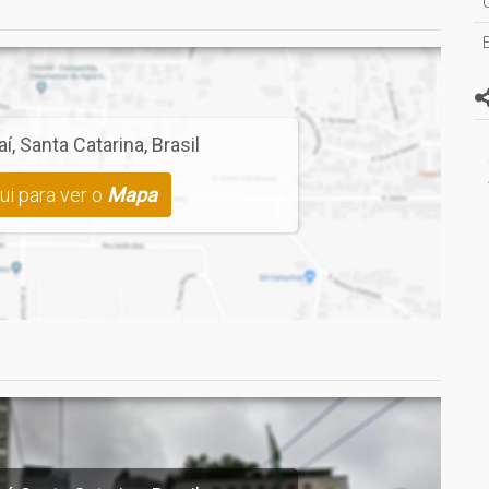
aí
,
Santa Catarina
,
Brasil
ui para ver o
Mapa