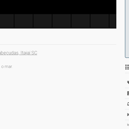
beçudas, Itajaí SC
 o mar.