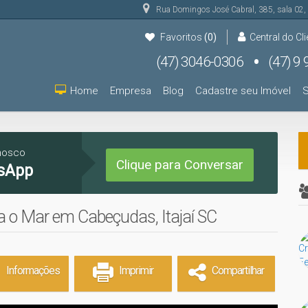
Rua Domingos José Cabral
,
385
,
sala 02
,
Favoritos
(0)
Central do Cli
(47) 3046-0306
(47) 9 9931-9000
(47) 9 9931-9000
Home
Empresa
Blog
Cadastre seu Imóvel
S
nosco
Clique para Conversar
sApp
a o Mar em Cabeçudas, Itajaí SC
Informações
Imprimir
Compartilhar