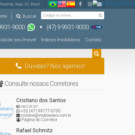
Fazenda
,
Itajaí
,
SC
,
Brasil
ente
Buscar
olicite seu Imóvel
Índices Imobiliários
Contato
Dúvidas? Nós ligamos!
Consulte nossos Corretores
Cristiano dos Santos
CRECI
26.307
+55 (47) 99777-0700
cristiano@imobiliarians.com.br
Página do Corretor
Rafael Schmitz