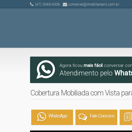
(47) 3046-0306
comercial@imobiliarians.com.br
Agora ficou
mais fácil
conversar co
Atendimento pelo
What
Cobertura Mobiliada com Vista par
WhatsApp
Fale Conosco