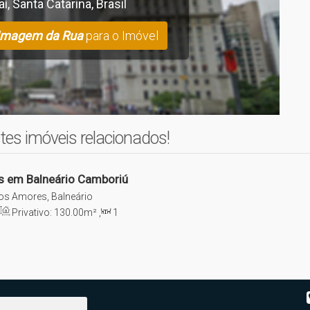
aí
,
Santa Catarina
,
Brasil
Imagem da Rua
para o Imóvel
tes imóveis relacionados!
s em Balneário Camboriú
os Amores, Balneário
Privativo:
130
.00
m²
,
1