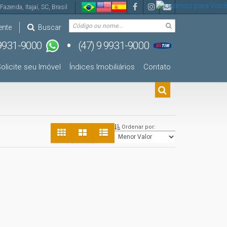
Fazenda
,
Itajaí
,
SC
,
Brasil
ente
Buscar
olicite seu Imóvel
Índices Imobiliários
Contato
Ordenar por: