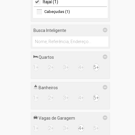
Itajaí (1)
Cabeçudas (1)
Busca Inteligente
Quartos
1+
2+
3+
4+
5+
Banheiros
1+
2+
3+
4+
5+
Vagas de Garagem
1+
2+
3+
4+
5+