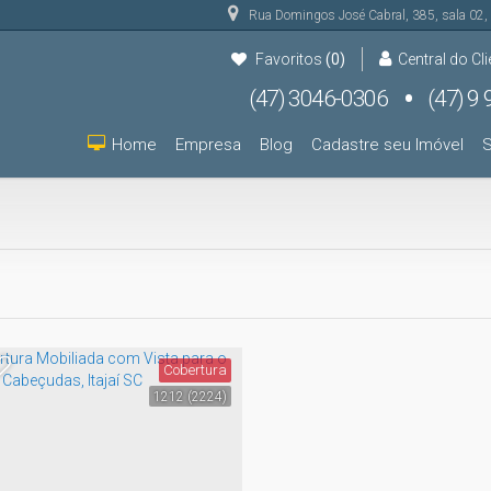
Rua Domingos José Cabral
,
385
,
sala 02
,
Favoritos
(0)
Central do Cli
(47) 3046-0306
(47) 9 9931-9000
(47) 9 9931-9000
Home
Empresa
Blog
Cadastre seu Imóvel
S
Cobertura
1212
(2224)