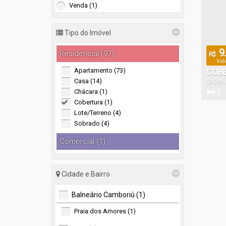
Venda (1)
Tipo do Imóvel
9.
Residencial (97)
R$
Val
Apartamento (73)
COBE
Casa (14)
Cabeçu
VIST
Chácara (1)
5
CABE
Cobertura (1)
Dormitór
Lote/Terreno (4)
Sobrado (4)
4
Comercial (1)
Vaga(s)
Terreno (1)
Cidade e Bairro
Rural (1)
Terreno (1)
Balneário Camboriú (1)
Praia dos Amores (1)