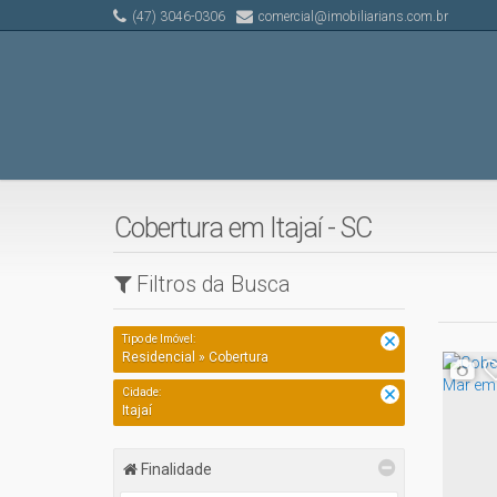
(47) 3046-0306
comercial@imobiliarians.com.br
Cobertura em Itajaí - SC
Filtros da Busca
Tipo de Imóvel:
Residencial » Cobertura
Cidade:
Itajaí
Finalidade