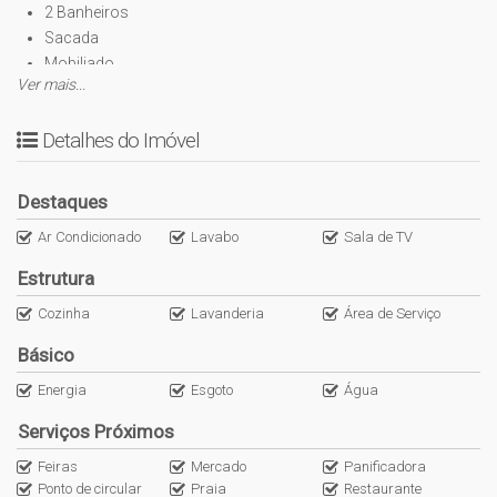
2 Banheiros
Sacada
Mobiliado
Ver mais...
Área técnica com máquinas de ar condicionado instalado
Térreo
Detalhes do Imóvel
Sala
Cozinha e Área de churrasco contendo:
Churrasqueira
Destaques
Fogão à lenha
Ar Condicionado
Lavabo
Sala de TV
Forno
Micro-ondas
Estrutura
Geladeira
Cozinha
Lavanderia
Área de Serviço
Cervejeira
Sofá
Básico
TV 70 polegadas
Energia
Esgoto
Água
Fogão à gás
Chapa elétrica
Serviços Próximos
Banheiro social
Feiras
Mercado
Panificadora
Dispensa
Ponto de circular
Praia
Restaurante