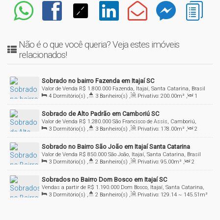
Não é o que você queria? Veja estes imóveis
relacionados!
Sobrado no bairro Fazenda em Itajaí SC
Valor de Venda
R$
1.800.000
Fazenda, Itajaí, Santa Catarina, Brasil
4
Dormitório(s)
,
3
Banheiro(s)
,
Privativo:
200
.00
m²
,
1
Sala(s)
,
1
Suíte(s)
,
3
Vaga(s)
,
Terreno:
216
.00
m²
,
Fundos:
Sobrado de Alto Padrão em Camboriú SC
18
.00
m
,
Frente:
12
.00
m
Valor de Venda
R$
1.280.000
São Francisco de Assis, Camboriú,
3
Dormitório(s)
,
3
Banheiro(s)
,
Privativo:
178
.00
m²
,
2
Santa Catarina, Brasil
Sala(s)
,
3
Suíte(s)
,
2
Vaga(s)
Sobrado no Bairro São João em Itajaí Santa Catarina
Valor de Venda
R$
850.000
São João, Itajaí, Santa Catarina, Brasil
3
Dormitório(s)
,
2
Banheiro(s)
,
Privativo:
95
.00
m²
,
2
Sala(s)
,
1
Suíte(s)
,
2
Vaga(s)
Sobrados no Bairro Dom Bosco em Itajaí SC
Vendas a partir de
R$
1.190.000
Dom Bosco, Itajaí, Santa Catarina,
3
Dormitório(s)
,
2
Banheiro(s)
,
Privativo:
129
.14
~ 145
.51
m²
Brasil
,
1
Sala(s)
,
1
Suíte(s)
,
2
Vaga(s)