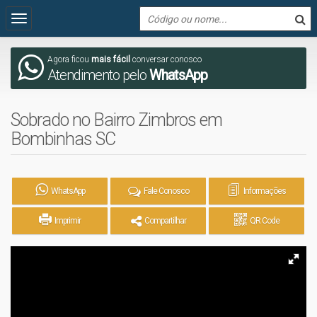
Agora ficou
mais fácil
conversar conosco
Atendimento pelo
WhatsApp
Sobrado no Bairro Zimbros em
Bombinhas SC
WhatsApp
Fale Conosco
Informações
Imprimir
Compartilhar
QR Code