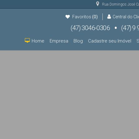
Rua Domingos José C
Favoritos
(0)
Central do Cli
(47) 3046-0306
(47) 9 9931-9000
(47) 9 9931-9000
Home
Empresa
Blog
Cadastre seu Imóvel
S