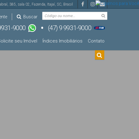
abral
,
385
,
sala 02
,
Fazenda
,
Itajaí
,
SC
,
Brasil
ente
Buscar
olicite seu Imóvel
Índices Imobiliários
Contato