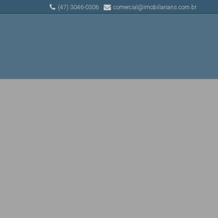
(47) 3046-0306
comercial@imobiliarians.com.br