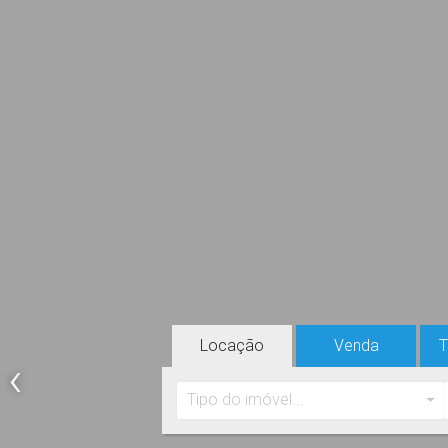
Locação
Venda
‹
Tipo do imóvel...