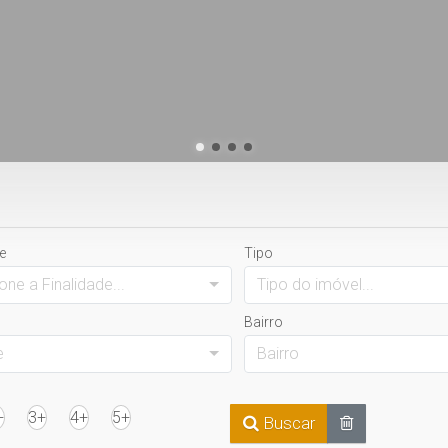
e
Tipo
one a Finalidade...
Tipo do imóvel...
Bairro
e
Bairro
+
3+
4+
5+
Buscar