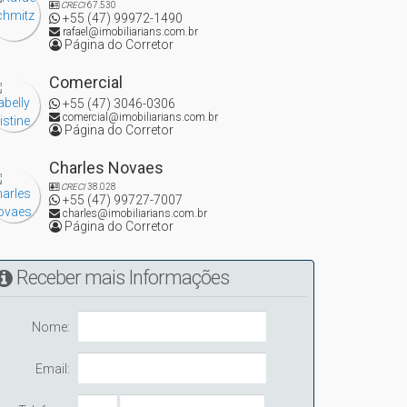
CRECI
67.530
+55 (47) 99972-1490
rafael@imobiliarians.com.br
Página do Corretor
Comercial
+55 (47) 3046-0306
comercial@imobiliarians.com.br
Página do Corretor
Charles Novaes
CRECI
38.028
+55 (47) 99727-7007
charles@imobiliarians.com.br
Página do Corretor
Receber mais Informações
Nome:
Email: