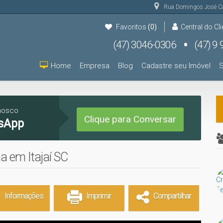
Rua Domingos José C
Favoritos
(0)
Central do Cli
(47) 3046-0306
(47) 9 9931-9000
(47) 9 9931-9000
Home
Empresa
Blog
Cadastre seu Imóvel
S
nosco
Clique para Conversar
sApp
a em Itajaí SC
Informações
Imprimir
Compartilhar