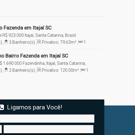
ro Fazenda em Itajaí SC
e
R$
923.000
Itajaí, Santa Catarina, Brasil
)
,
3
Banheiro(s)
,
Privativo:
79
.63
m²
,
1
e(s)
,
2
Vaga(s)
o Bairro Fazenda em Itajaí SC
$
1.690.000
Fazendinha, Itajaí, Santa Catarina,
)
,
2
Banheiro(s)
,
Privativo:
120
.00
m²
,
1
e(s)
,
2
Vaga(s)
Ligamos para Você!