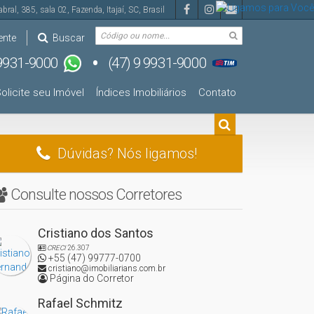
abral
,
385
,
sala 02
,
Fazenda
,
Itajaí
,
SC
,
Brasil
ente
Buscar
olicite seu Imóvel
Índices Imobiliários
Contato
Dúvidas? Nós ligamos!
Consulte nossos Corretores
Cristiano dos Santos
CRECI
26.307
+55 (47) 99777-0700
cristiano@imobiliarians.com.br
Página do Corretor
Rafael Schmitz