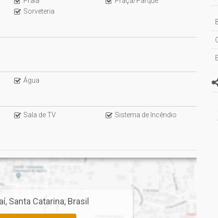
Praia
Praça/Parque
Sorveteria
B
Água
Sala de TV
Sistema de Incêndio
aí
,
Santa Catarina
,
Brasil