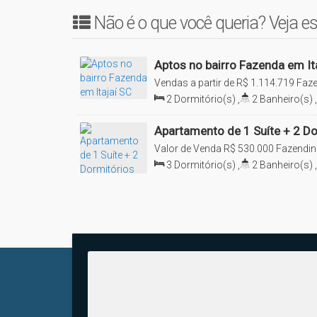
Cozinha
Não é o que você queria? Veja es
living
1 Vaga de garagem
Aptos no bairro Fazenda em It
Vendas a partir de
R$
1.114.719
Faze
Brasil
2
Dormitório(s)
,
2
Banheiro(s)
,
-> Valor sujeito a alteração conforme tabela da constru
Sala(s)
,
1
Suíte(s)
,
Total:
109
.9
74
.22
m²
Apartamento de 1 Suíte + 2 Do
Fazenda em Itajaí SC
Valor de Venda
R$
530.000
Fazendinh
Nos chame pelo ícone do WhatsApp para marcarmos um
3
Dormitório(s)
,
2
Banheiro(s)
,
Visite a NS Imóveis em Itajaí e conheça esta e outras o
Sala(s)
,
1
Suíte(s)
,
1
Vaga(s)