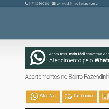
(47) 3046-0306
comercial@imobiliarians.com.br
Agora ficou
mais fácil
conversar co
Atendimento pelo
What
Apartamentos no Bairro Fazendinh
WhatsApp
Fale Conosco