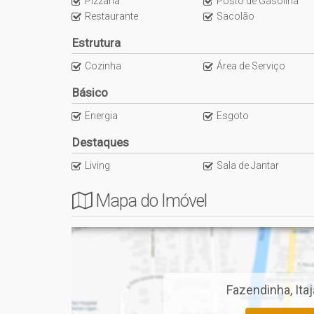
Pizzaria
Posto de Gasolina
Espaço gourmet
Restaurante
Sacolão
Estrutura
-> Unidades:
Cozinha
Área de Serviço
TIPO 1 - 106,21m²:
Básico
1 Suíte + 2 Demi-suítes
Sacada
Energia
Esgoto
Living
Cozinha
Destaques
Lavabo
Living
Sala de Jantar
2 Vagas de garagem
Mapa do Imóvel
Tipo 2 - 105,66M ² :
1 Suíte + 2 Demi-suítes
Sacada
Living
Cozinha
Lavabo
Fazendinha
,
Itaj
2 Vagas de garagem