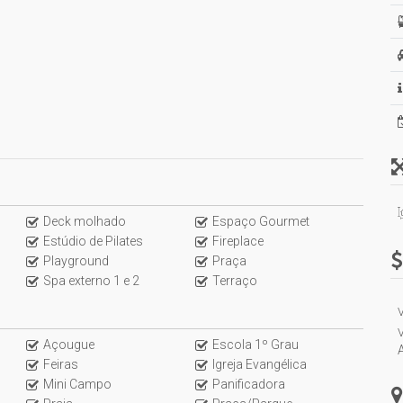
Deck molhado
Espaço Gourmet
Estúdio de Pilates
Fireplace
Playground
Praça
Spa externo 1 e 2
Terraço
V
V
Açougue
Escola 1º Grau
Feiras
Igreja Evangélica
Mini Campo
Panificadora