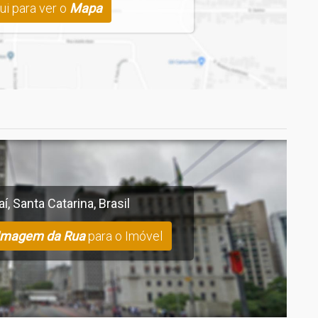
ui para ver o
Mapa
aí
,
Santa Catarina
,
Brasil
Imagem da Rua
para o Imóvel