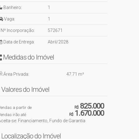
Banheiro:
1
Vaga:
1
Nº Incorporação:
572671
Data de Entrega:
Abril/2028
Medidas do Imóvel
Área Privada:
47
.71
m²
Valores do Imóvel
825.000
endas a partir de
R$
1.670.000
endas irão até
R$
Aceita-se: Financiamento, Fundo de Garantia
Localização do Imóvel