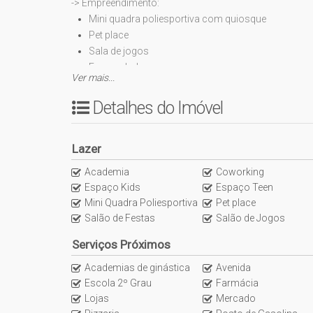
-> Empreendimento:
Mini quadra poliesportiva com quiosque
Pet place
Sala de jogos
Espaço baby
Ver mais...
Playground
Espaço teen
Detalhes do Imóvel
Salão de festas
Salão gourmet
Lazer
Piscina
Fireplace
Academia
Coworking
Spa 1 e 2
Espaço Kids
Espaço Teen
Praça
Mini Quadra Poliesportiva
Pet place
Prainha
Salão de Festas
Salão de Jogos
Deck
Serviços Próximos
Coworking
Terraço
Academias de ginástica
Avenida
Sala de pilates
Escola 2º Grau
Farmácia
Academia
Lojas
Mercado
Academia externa