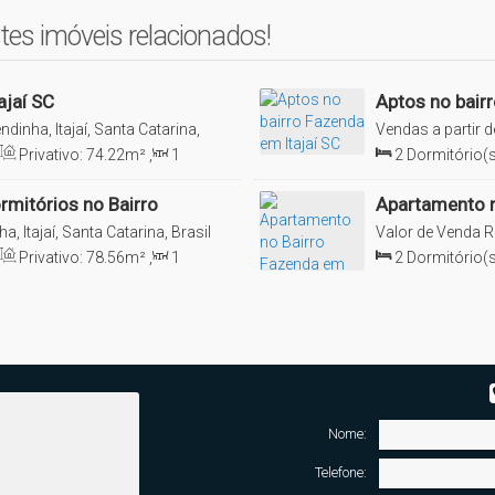
tes imóveis relacionados!
ajaí SC
Aptos no bair
ndinha, Itajaí, Santa Catarina,
Vendas a partir d
Privativo:
74
.22
m²
,
1
2
Dormitório(s
tora.
7
m²
,
1
Vaga(s)
,
Útil:
Sala(s)
,
2
Suít
rmitórios no Bairro
Apartamento n
a, Itajaí, Santa Catarina, Brasil
Valor de Venda
R
a visita!
Brasil
Privativo:
78
.56
m²
,
1
2
Dormitório(s
fertas disponíveis para você!
Sala(s)
,
1
Suít
Nome:
Telefone: