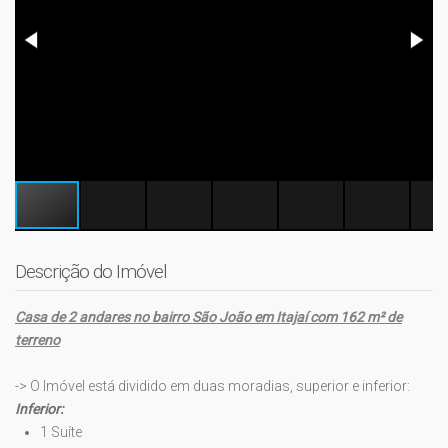
Descrição do Imóvel
Casa de 2 andares no bairro São João em Itajaí com 162 m² de
terreno
-> O Imóvel está dividido em duas moradias, superior e inferior:
Inferior:
1 Suíte