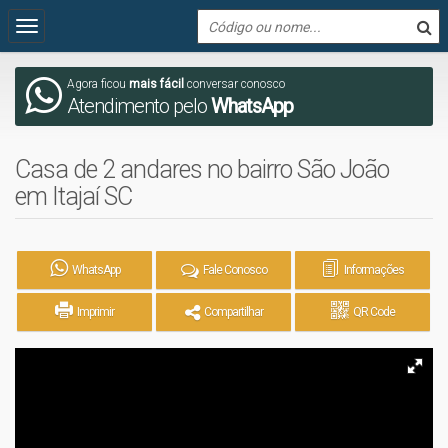
Agora ficou
mais fácil
conversar conosco
Atendimento pelo
WhatsApp
Casa de 2 andares no bairro São João
em Itajaí SC
WhatsApp
Fale Conosco
Informações
Imprimir
Compartilhar
QR Code