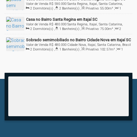
Valor de Venda
R$
590.000
Santa Regina, Itajaí, Santa Catarina,
2
Dormitório(s)
,
2
Banheiro(s)
,
Privativo:
55
.00
m²
,
1
Brasil
Sala(s)
,
2
Vaga(s)
,
Útil:
85
.00
m²
Casa no Bairro Santa Regina em Itajaí SC
Valor de Venda
R$
480.000
Santa Regina, Itajaí, Santa Catarina,
2
Dormitório(s)
,
1
Banheiro(s)
,
Privativo:
75
.00
m²
,
2
Brasil
Sala(s)
,
2
Vaga(s)
Sobrado semimobiliado no Bairro Cidade Nova em Itajaí SC
Valor de Venda
R$
480.000
Cidade Nova, Itajaí, Santa Catarina, Brasil
2
Dormitório(s)
,
1
Banheiro(s)
,
Privativo:
102
.57
m²
,
1
Sala(s)
,
2
Vaga(s)