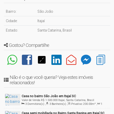
Bairro:
São João
Cidade:
Itajaí
Estado:
Santa Catarina, Brasil
Gostou? Compartilhe
Não é o que você queria? Veja estes imóveis
relacionados!
Casa no bairro São João em Itajaí SC
Valor de Venda
R$
1.500.000
Itajaí, Santa Catarina, Brasil
3
Dormitório(s)
,
3
Banheiro(s)
,
Privativo:
200
.00
m²
,
1
Sala(s)
,
1
Suíte(s)
,
1
Vaga(s)
,
Terreno:
300
.00
m²
,
Fundos:
Casa semi mobiliada no Bairro Santa Regina em Itajaí SC
30
.00
m
,
Frente:
10
.00
m