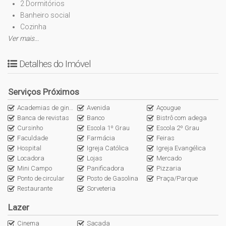
2 Dormitórios
Banheiro social
Cozinha
Ver mais...
Sala de Estar e TV
Área de serviço
Detalhes do Imóvel
Superior:
2 Dormitórios
Serviços Próximos
Ampla sacada
Academias de ginástica
Banheiro social
Avenida
Açougue
Banca de revistas
Banco
Bistrô com adega
Cozinha
Cursinho
Escola 1º Grau
Escola 2º Grau
Sala de Estar e TV
Faculdade
Farmácia
Feiras
Área de serviço
Hospital
Igreja Católica
Igreja Evangélica
Locadora
Lojas
Mercado
1 Vaga de garagem
Mini Campo
Panificadora
Pizzaria
2 Vagas de estacionamento
Ponto de circular
Posto de Gasolina
Praça/Parque
Restaurante
Sorveteria
Vamos agendar para visitar este imóvel?
Lazer
Nos chame pelo ícone do whatsapp!
Cinema
Sacada