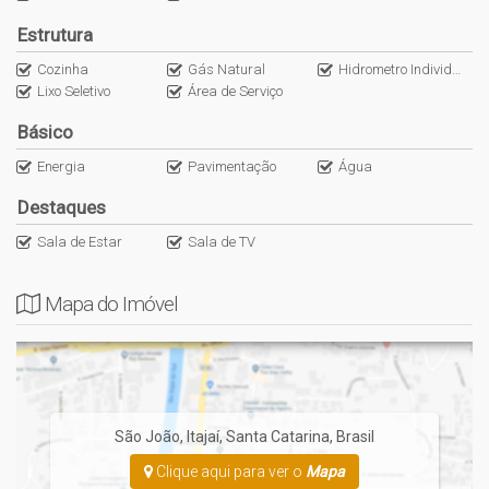
Visite a NS Imóveis em Itajaí e conheça esta e outras ofertas
Estrutura
disponíveis para você!!!
Cozinha
Gás Natural
Hidrometro Individual
Lixo Seletivo
Área de Serviço
Básico
Energia
Pavimentação
Água
Destaques
Sala de Estar
Sala de TV
Mapa do Imóvel
São João
,
Itajaí
,
Santa Catarina
,
Brasil
Clique aqui para ver o
Mapa