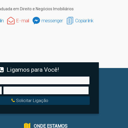
uada em Direito e Negócios Imobiliários
in
E - mail
messenger
Copiar link
Ligamos para Você!
Solicitar Ligação
ONDE ESTAMOS