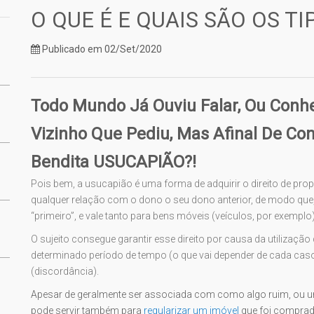
O QUE É E QUAIS SÃO OS T
Publicado em 02/Set/2020
Todo Mundo Já Ouviu Falar, Ou Con
Vizinho Que Pediu, Mas Afinal De Co
Bendita USUCAPIÃO?!
Pois bem, a usucapião é uma forma de adquirir o direito de pr
qualquer relação com o dono o seu dono anterior, de modo que
“primeiro”, e vale tanto para bens móveis (veículos, por exemplo)
O sujeito consegue garantir esse direito por causa da utilizaçã
determinado período de tempo (o que vai depender de cada cas
(discordância).
Apesar de geralmente ser associada com como algo ruim, ou um
pode servir também para
regularizar um imóvel
que foi comprado