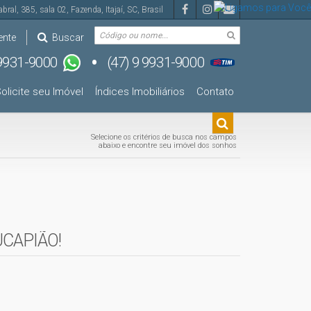
abral
,
385
,
sala 02
,
Fazenda
,
Itajaí
,
SC
,
Brasil
ente
Buscar
olicite seu Imóvel
Índices Imobiliários
Contato
Selecione os critérios de busca nos campos
abaixo e encontre seu imóvel dos sonhos
UCAPIÃO!