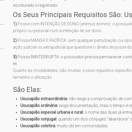
escriturado e registrado.
Os Seus Principais Requisitos São: U
1)
Posse com INTENÇÃO DE DONO (animus domini): o possuidor
próprio ou pessoal com a intenção de ser dono.
2)
Posse MANSA E PACÍFICA: sem qualquer perturbação ou oposi
ação judicial ou extrajudicial que questione o direito de posse 
3)
Posse ININTERRUPTA: o possuidor precisa permanecer conti
lei.
Quanto às modalidades, são muitas, e seus requisitos específi
tamanho e utilização.
São Elas:
Usucapião extraordinária:
não exige a comprovação de com
Usucapião ordinária:
exige documentação, mas o tempo é re
Usucapião especial urbana e rural:
o nome das duas já entre
Usucapião conjugal:
quando um dos cônjuges “abandona” o 
Usucapião coletiva:
muito útil em comunidades.