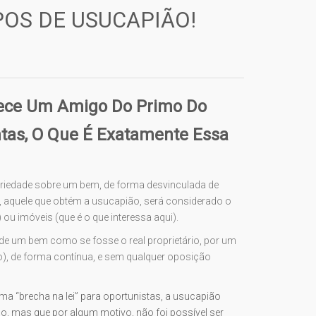
IPOS DE USUCAPIÃO!
hece Um Amigo Do Primo Do
ntas, O Que É Exatamente Essa
opriedade sobre um bem, de forma desvinculada de
, aquele que obtém a usucapião, será considerado o
 ou imóveis (que é o que interessa aqui).
o de um bem como se fosse o real proprietário, por um
o), de forma contínua, e sem qualquer oposição
a “brecha na lei” para oportunistas, a usucapião
, mas que por algum motivo, não foi possível ser