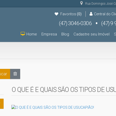
Rua Domingos José C
Favoritos
(0)
Central do Cli
(47) 3046-0306
(47) 9 9931-9000
(47) 9 9931-9000
Home
Empresa
Blog
Cadastre seu Imóvel
S
car
O QUE É E QUAIS SÃO OS TIPOS DE US