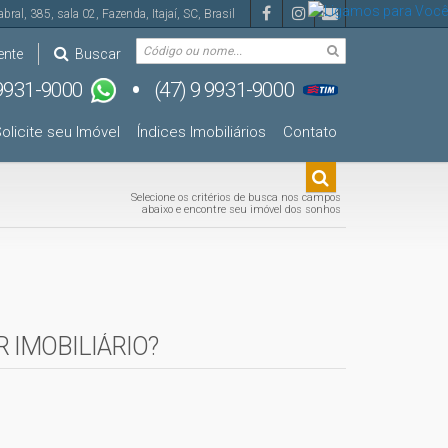
abral
,
385
,
sala 02
,
Fazenda
,
Itajaí
,
SC
,
Brasil
ente
Buscar
olicite seu Imóvel
Índices Imobiliários
Contato
Selecione os critérios de busca nos campos
abaixo e encontre seu imóvel dos sonhos
 IMOBILIÁRIO?