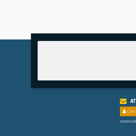
AT
Cent
comercia