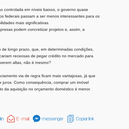
ão controlada em níveis baixos, o governo quase
cos federais passam a ser menos interessantes para os
lidades mais significativas.
presas podem concretizar projetos e, assim, a
 de longo prazo, que, em determinadas condições,
ficariam receosas de pegar crédito no mercado para
tiverem altas, não é mesmo?
nciamento via de regra ficam mais vantajosas, já que
 de juros. Como consequência, comprar um imóvel
to da aquisição no orçamento doméstico é menor.
in
E - mail
messenger
Copiar link