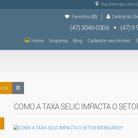
Rua Domingos José C
Favoritos
(0)
Central do Cli
(47) 3046-0306
(47) 9 9931-9000
(47) 9 9931-9000
Home
Empresa
Blog
Cadastre seu Imóvel
S
car
COMO A TAXA SELIC IMPACTA O SETOR